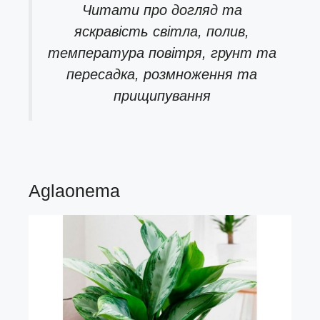
Читати про
догляд та
яскравість світла, полив,
температура повітря, грунт та
пересадка, розмноження та
прищипування
Aglaonema