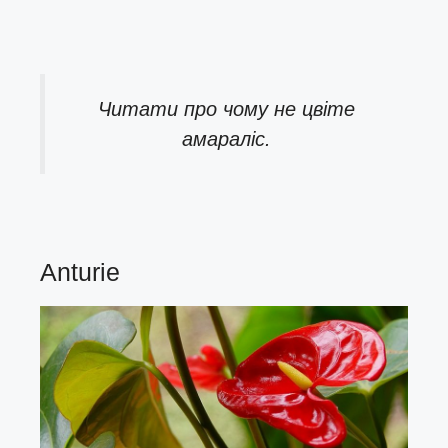
Читати про
чому не цвіте
амараліс.
Anturie