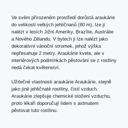
Ve svém přirozeném prostředí dorůstá araukárie
do velikosti velkých jehličnanů (60 m), lze ji
nalézt v lesích Jižní Ameriky, Brazílie, Austrálie
a Nového Zélandu. V bytech ji lze nalézt jako
dekorativní vánoční stromek, jehož výška
nepřesahuje 2 metry. Araukárie kvete, ale v
interiérových podmínkách pěstování se z rostliny
nedá čekat květenství.
Užitečné vlastnosti araukárie Araukárie, stejně
jako jiné jehličnaté rostliny, čistí vzduch.
Araukárie zlepšuje chemické složení vzduchu,
proto lékaři doporučují lidem s astmatem
pěstovat tuto rostlinu.