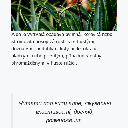
Aloe je vytrvalá opadavá bylinná, keřovitá nebo
stromovitá pokojová rostlina s tlustými,
dužnatými, protáhlými listy podél okrajů,
hladkými nebo pilovitým, případně s ostny,
shromážděnými v husté růžici.
Читати про
види алое, лікувальні
властивості, догляд,
розмноження.