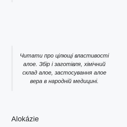
Читати про
цілющі властивості
алое. Збір і заготівля, хімічний
склад алое, застосування алое
вера в народній медицині.
Alokázie