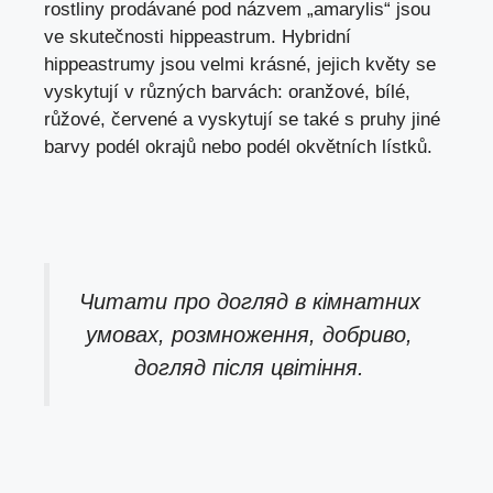
rostliny prodávané pod názvem „amarylis“ jsou
ve skutečnosti hippeastrum. Hybridní
hippeastrumy jsou velmi krásné, jejich květy se
vyskytují v různých barvách: oranžové, bílé,
růžové, červené a vyskytují se také s pruhy jiné
barvy podél okrajů nebo podél okvětních lístků.
Читати про
догляд в кімнатних
умовах, розмноження, добриво,
догляд після цвітіння.