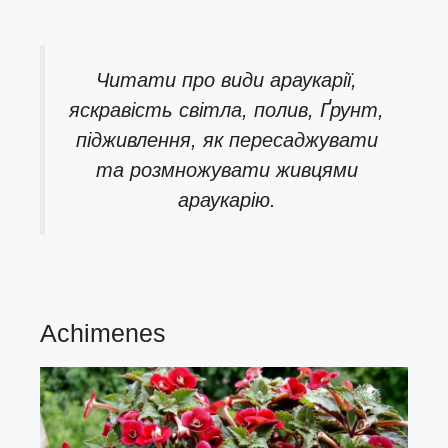
Читати про
види араукарії,
яскравість світла, полив, Ґрунт,
підживлення, як пересаджувати
та розмножувати живцями
араукарію.
Achimenes