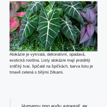
Alokázie je vytrvalá, dekorativní, opadavá,
exotická rostlina. Listy alokázie mají protáhlý
srdčitý tvar, špičaté na špičkách, barva listu je
tmavě zelená s bílými žilkami.
Читати про
види алоказії, як