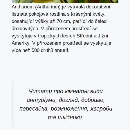
Anthurium (Anthurium) je vytrvalá dekorativní
listnatá pokojová rostlina s krásnými květy,
dosahující výšky až 70 cm, patřící do čeledi
ároidovitých. V přirozeném prostředí se
vyskytuje v tropických lesích Střední a Jižní
Ameriky. V přirozeném prostředí se vyskytuje
více než 500 druhů anturií.
Читати про
кімнатні види
антуріума, догляд, добриво,
пересадка, розмноження, хвороби
та шкідники.