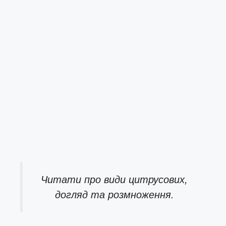
Читати про
види цитрусових,
догляд та розмноження.