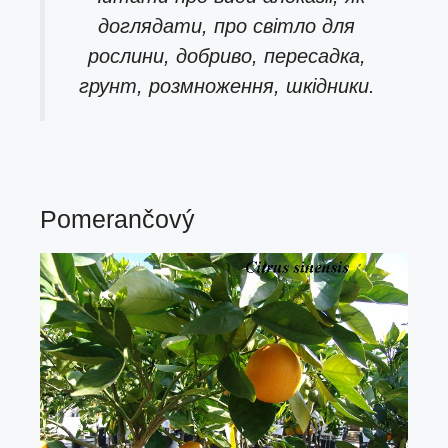
доглядати, про світло для
рослини, добриво, пересадка,
грунт, розмноження, шкідники.
Pomerančový