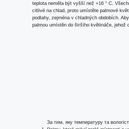
teplota neměla být vyšší než +16 ° C. Všech
citlivé na chlad, proto umístěte palmové kvě
podlahy, zejména v chladných obdobích. Aby
palmou umístěn do širšího květináče, jehož
За тим, яку температуру та вологіс