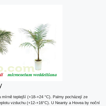
y
 mírně teplejší (+18-+24 °C). Palmy pocházejí ze
 teplotu vzduchu (+12-+16°C). U Neanty a Hovea by noční