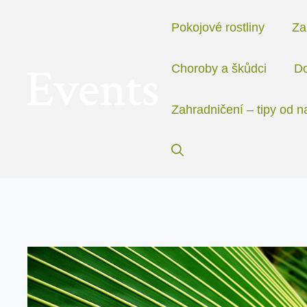
Přeskočit
na
Pokojové rostliny
Za
obsah
Choroby a škůdci
Do
Zahradničení – tipy od n