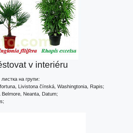
stovat v interiéru
листка на групи:
fortuna, Livistona čínská, Washingtonia, Rapis;
 Belmore, Neanta, Datum;
s;