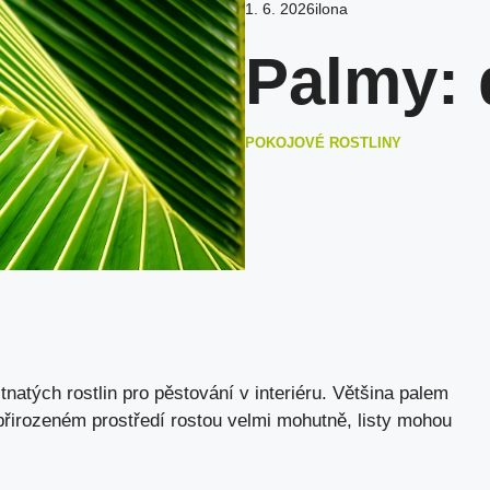
1. 6. 2026
ilona
Palmy: 
POKOJOVÉ ROSTLINY
natých rostlin pro pěstování v interiéru. Většina palem
řirozeném prostředí rostou velmi mohutně, listy mohou