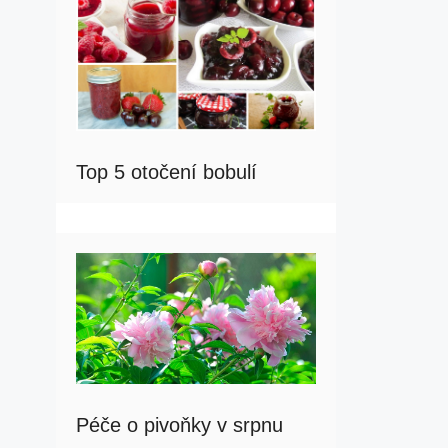
Top 5 otočení bobulí
Péče o pivoňky v srpnu