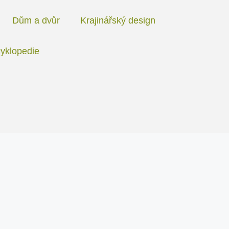
Dům a dvůr
Krajinářský design
yklopedie