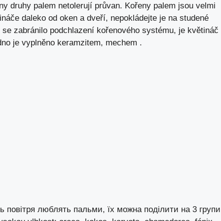
ny druhy palem netolerují průvan. Kořeny palem jsou velmi
tináče daleko od oken a dveří, nepokládejte je na studené
 se zabránilo podchlazení kořenového systému, je květináč
 dno je vyplněno keramzitem, mechem .
ть повітря люблять пальми, їх можна поділити на 3 групи