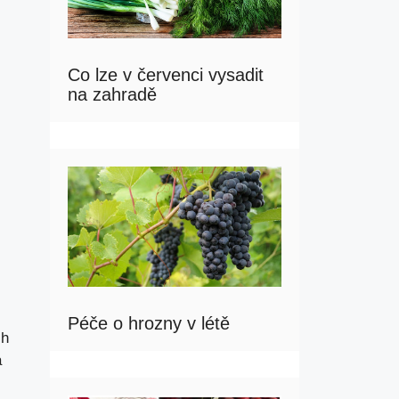
Co lze v červenci vysadit
na zahradě
Péče o hrozny v létě
ch
a