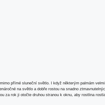
le mimo přímé sluneční světlo. I když některým palmám velmi
nenáročné na světlo a dobře rostou na snadno ztmavnutelný
u za rok ji otočte druhou stranou k oknu, aby rostlina rostl