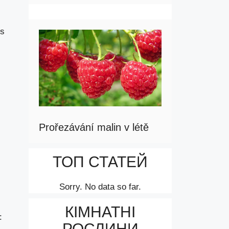
 s
Prořezávání malin v létě
ТОП СТАТЕЙ
Sorry. No data so far.
КІМНАТНІ
:
РОСЛИНИ