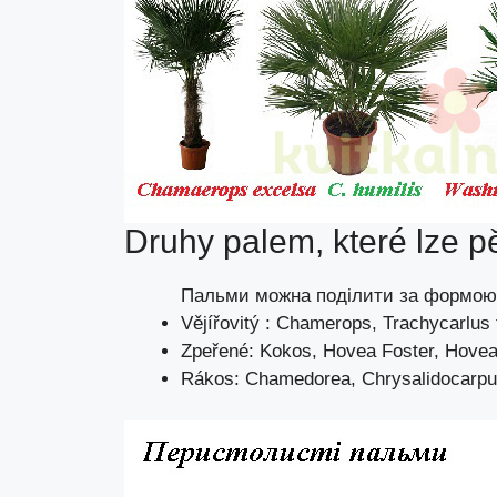
Druhy palem, které lze pě
Пальми можна поділити за формою 
Vějířovitý : Chamerops, Trachycarlus 
Zpeřené: Kokos, Hovea Foster, Hovea
Rákos: Chamedorea, Chrysalidocarpu