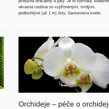
příbuzná dracaeny a juky. Je to vytrvalá, stáleze
okrasná rostlina se vzpřímenými, tvrdými,
podlouhlými (až 1 m) listy. Sansevieria kvete.
Orchideje – péče o orchide