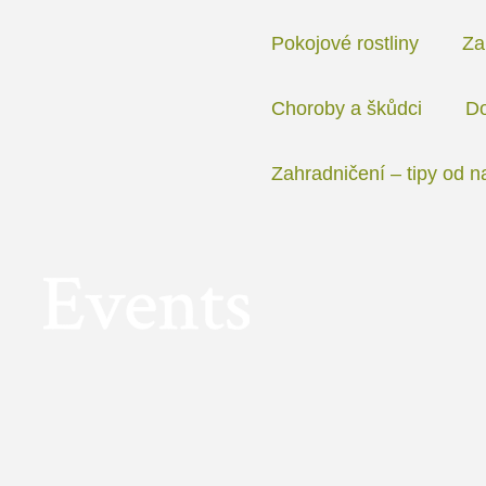
Přeskočit
na
Pokojové rostliny
Za
obsah
Choroby a škůdci
Do
Zahradničení – tipy od n