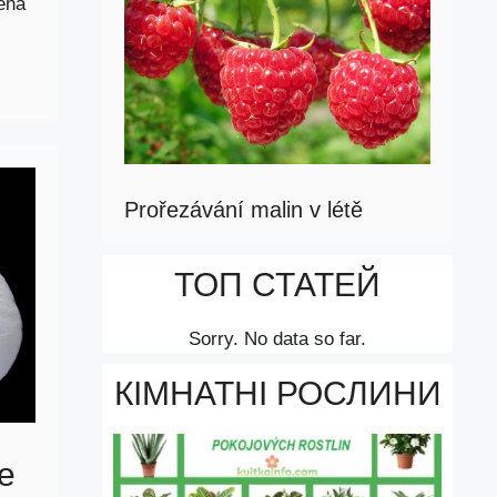
lená
Prořezávání malin v létě
ТОП СТАТЕЙ
Sorry. No data so far.
КІМНАТНІ РОСЛИНИ
je