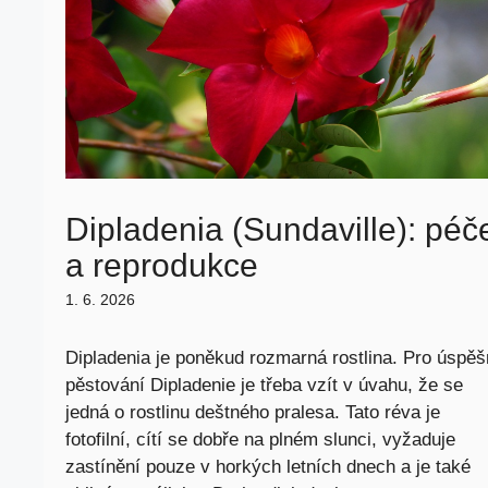
Dipladenia (Sundaville): péč
a reprodukce
1. 6. 2026
Dipladenia je poněkud rozmarná rostlina. Pro úspě
pěstování Dipladenie je třeba vzít v úvahu, že se
jedná o rostlinu deštného pralesa. Tato réva je
fotofilní, cítí se dobře na plném slunci, vyžaduje
zastínění pouze v horkých letních dnech a je také