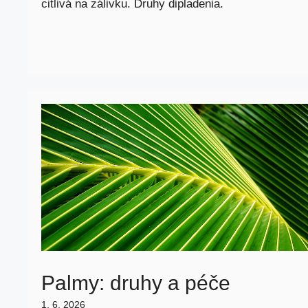
citlivá na zálivku. Druhy dipladenia.
Palmy: druhy a péče
1. 6. 2026