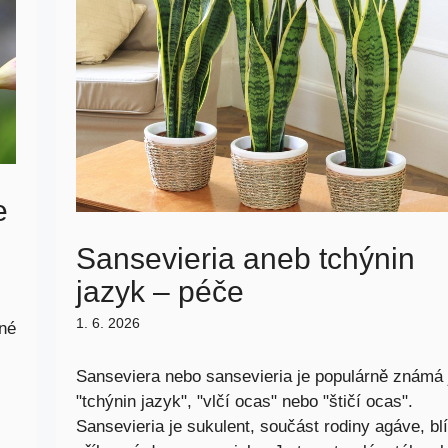
e
Sansevieria aneb tchýnin
jazyk – péče
1. 6. 2026
šné
Sanseviera nebo sansevieria je populárně známá 
"tchýnin jazyk", "vlčí ocas" nebo "štičí ocas".
Sansevieria je sukulent, součást rodiny agáve, bl