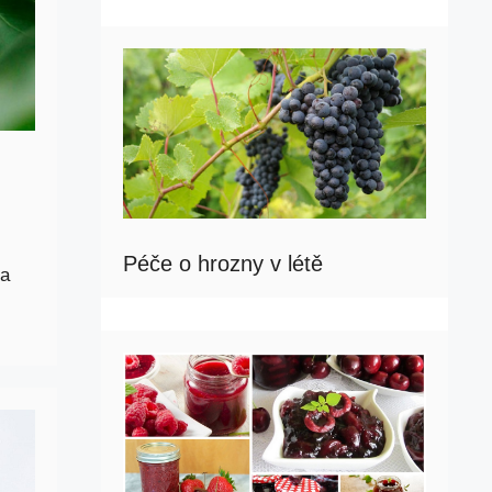
Péče o hrozny v létě
na