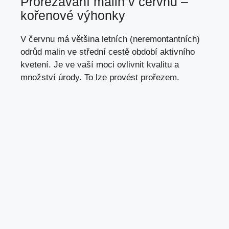
Prořezávání malin v červnu –
kořenové výhonky
V červnu má většina letních (neremontantních)
odrůd malin ve střední cestě období aktivního
kvetení. Je ve vaší moci ovlivnit kvalitu a
množství úrody. To lze provést prořezem.