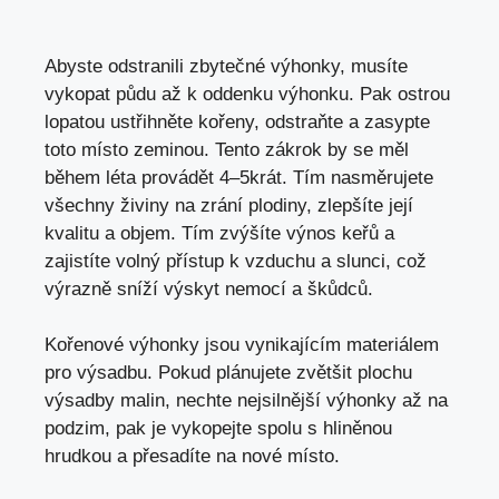
Abyste odstranili zbytečné výhonky, musíte
vykopat půdu až k oddenku výhonku. Pak ostrou
lopatou ustřihněte kořeny, odstraňte a zasypte
toto místo zeminou. Tento zákrok by se měl
během léta provádět 4–5krát. Tím nasměrujete
všechny živiny na zrání plodiny, zlepšíte její
kvalitu a objem. Tím zvýšíte výnos keřů a
zajistíte volný přístup k vzduchu a slunci, což
výrazně sníží výskyt nemocí a škůdců.
Kořenové výhonky jsou vynikajícím materiálem
pro výsadbu. Pokud plánujete zvětšit plochu
výsadby malin, nechte nejsilnější výhonky až na
podzim, pak je vykopejte spolu s hliněnou
hrudkou a přesadíte na nové místo.