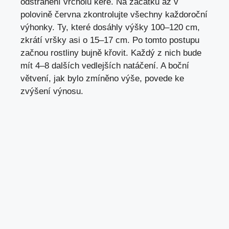
odstranění vrcholu keře. Na začátku až v
polovině června zkontrolujte všechny každoroční
výhonky. Ty, které dosáhly výšky 100–120 cm,
zkrátí vršky asi o 15–17 cm. Po tomto postupu
začnou rostliny bujně křovit. Každý z nich bude
mít 4–8 dalších vedlejších natáčení. A boční
větvení, jak bylo zmíněno výše, povede ke
zvýšení výnosu.