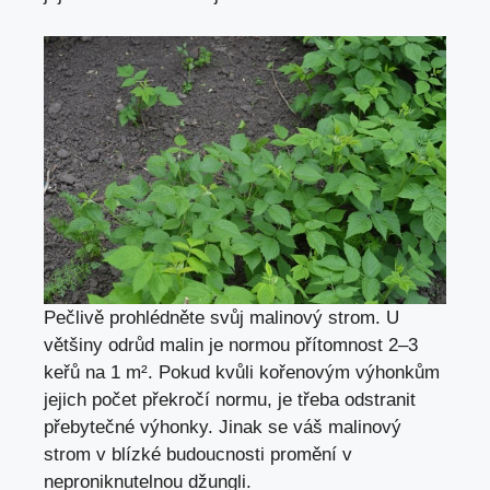
Pečlivě prohlédněte svůj malinový strom. U
většiny odrůd malin je normou přítomnost 2–3
keřů na 1 m². Pokud kvůli kořenovým výhonkům
jejich počet překročí normu, je třeba odstranit
přebytečné výhonky. Jinak se váš malinový
strom v blízké budoucnosti promění v
neproniknutelnou džungli.