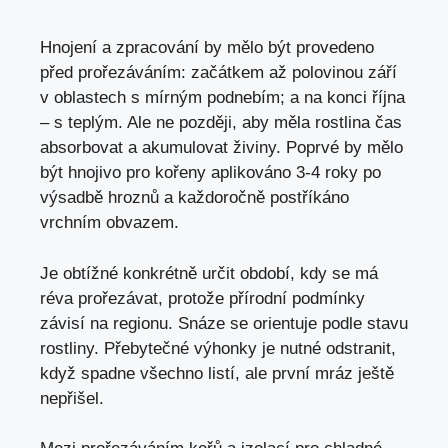
Hnojení a zpracování by mělo být provedeno
před prořezáváním: začátkem až polovinou září
v oblastech s mírným podnebím; a na konci října
– s teplým. Ale ne později, aby měla rostlina čas
absorbovat a akumulovat živiny. Poprvé by mělo
být hnojivo pro kořeny aplikováno 3-4 roky po
výsadbě hroznů a každoročně postříkáno
vrchním obvazem.
Je obtížné konkrétně určit období, kdy se má
réva prořezávat, protože přírodní podmínky
závisí na regionu. Snáze se orientuje podle stavu
rostliny. Přebytečné výhonky je nutné odstranit,
když spadne všechno listí, ale první mráz ještě
nepřišel.