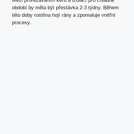
Mezi prořezáváním keřů a izolací pro chladné
období by měla být přestávka 2-3 týdny. Během
této doby rostlina hojí rány a zpomaluje vnitřní
procesy.