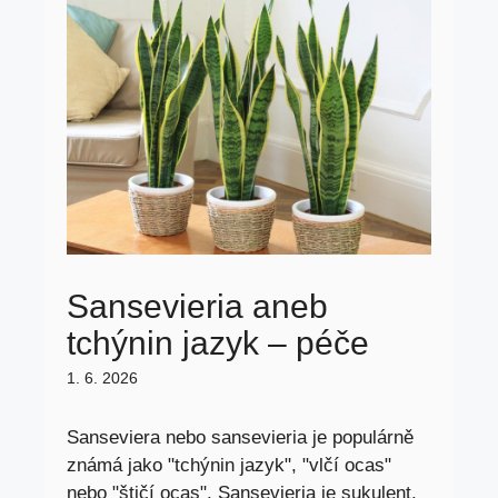
Sansevieria aneb
tchýnin jazyk – péče
1. 6. 2026
Sanseviera nebo sansevieria je populárně
známá jako "tchýnin jazyk", "vlčí ocas"
nebo "štičí ocas". Sansevieria je sukulent,