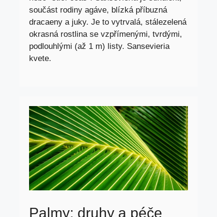
součást rodiny agáve, blízká příbuzná
dracaeny a juky. Je to vytrvalá, stálezelená
okrasná rostlina se vzpřímenými, tvrdými,
podlouhlými (až 1 m) listy. Sansevieria
kvete.
Palmy: druhy a péče