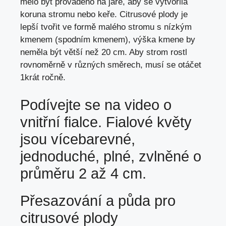
mělo být prováděno na jaře, aby se vytvořila
koruna stromu nebo keře. Citrusové plody je
lepší tvořit ve formě malého stromu s nízkým
kmenem (spodním kmenem), výška kmene by
neměla být větší než 20 cm. Aby strom rostl
rovnoměrně v různých směrech, musí se otáčet
1krát ročně.
Podívejte se na video o
vnitřní fialce. Fialové květy
jsou vícebarevné,
jednoduché, plné, zvlněné o
průměru 2 až 4 cm.
Přesazování a půda pro
citrusové plody