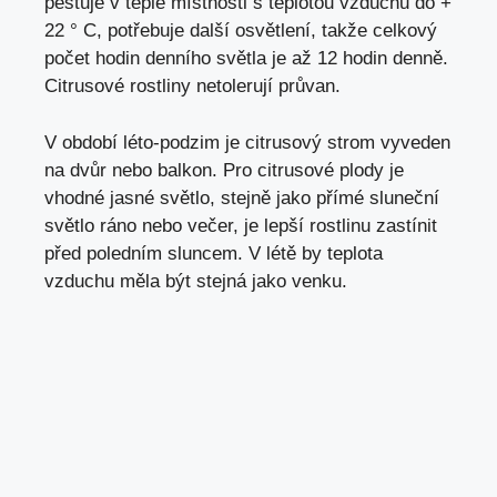
pěstuje v teplé místnosti s teplotou vzduchu do +
22 ° C, potřebuje další osvětlení, takže celkový
počet hodin denního světla je až 12 hodin denně.
Citrusové rostliny netolerují průvan.
V období léto-podzim je citrusový strom vyveden
na dvůr nebo balkon. Pro citrusové plody je
vhodné jasné světlo, stejně jako přímé sluneční
světlo ráno nebo večer, je lepší rostlinu zastínit
před poledním sluncem. V létě by teplota
vzduchu měla být stejná jako venku.