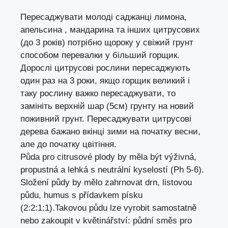
Пересаджувати
молоді саджанці лимона,
апельсина , мандарина та інших цитрусових
(до 3 років) потрібно щороку у свіжий грунт
способом перевалки у більший горщик.
Дорослі цитрусові рослини пересаджують
один раз на 3 роки, якщо горщик великий і
таку рослину важко пересаджувати, то
замініть верхній шар (5см) грунту на новий
поживний грунт. Пересаджувати цитрусові
дерева бажано вкінці зими на початку весни,
але до початку цвітіння.
Půda pro citrusové plody by měla být výživná,
propustná a lehká s neutrální kyselostí (Ph 5-6).
Složení půdy by mělo zahrnovat drn, listovou
půdu, humus s přídavkem písku
(2:2:1:1).Takovou půdu lze vyrobit samostatně
nebo zakoupit v květinářství: půdní směs pro