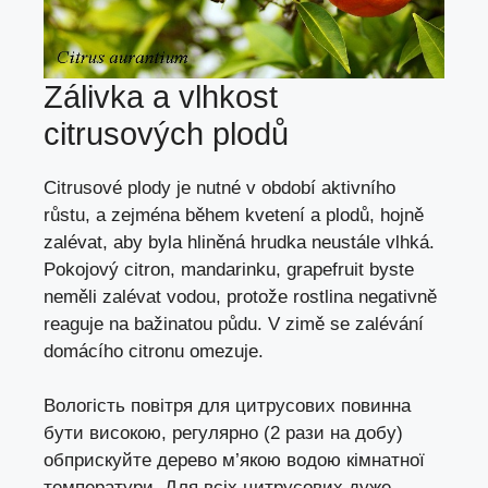
Zálivka a vlhkost
citrusových plodů
Citrusové plody je nutné v období aktivního
růstu, a zejména během kvetení a plodů, hojně
zalévat, aby byla hliněná hrudka neustále vlhká.
Pokojový citron, mandarinku, grapefruit byste
neměli zalévat vodou, protože rostlina negativně
reaguje na bažinatou půdu. V zimě se zalévání
domácího citronu omezuje.
Вологість повітря для цитрусових повинна
бути високою, регулярно (2 рази на добу)
обприскуйте дерево м’якою водою кімнатної
температури. Для всіх цитрусових дуже