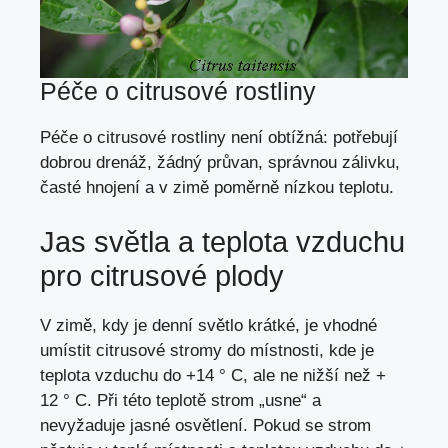
Péče o citrusové rostliny
Péče o citrusové rostliny není obtížná: potřebují
dobrou drenáž, žádný průvan, správnou zálivku,
časté hnojení a v zimě poměrně nízkou teplotu.
Jas světla a teplota vzduchu
pro citrusové plody
V zimě, kdy je denní světlo krátké, je vhodné
umístit citrusové stromy do místnosti, kde je
teplota vzduchu do +14 ° C, ale ne nižší než +
12 ° C. Při této teplotě strom „usne“ a
nevyžaduje jasné osvětlení. Pokud se strom