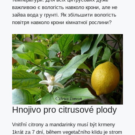
важливою є вологість навколо крони, але не
зайва вода у грунті.
Як збільшити вологість
повітря навколо крони кімнатної рослини?
Hnojivo pro citrusové plody
Vnitřní citrony a mandarinky musí být krmeny
1krát za 7 dní, během vegetačního klidu je strom