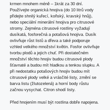
krmen mnohem méně – 1krát za 30 dní.
Používejte organická hnojiva (do 10 litrů vody
přidejte shnilý kuřecí, koňský, kravský hnůj),
nebo speciální minerální hnojiva pro citrusové
stromy. Zejména citrusové rostliny vyžadují
dusíkatá, fosforečná a potašová hnojiva. Dusík
ovlivňuje růst listů a dřeva a také podporuje
vzhled velkého množství květin. Fosfor ovlivňuje
tvorbu plodů a jejich chuť. Při dostatečném
množství těchto hnojiv budou citrusové plody
šťavnaté a budou mít hladkou a tenkou slupku. A
při nedostatku potašových hnojiv budou mít
citrusové plody velké a vrásčité listy, změní se
barva listu (žlutozelená) a horní body růstu
začnou vysychat. Citron shodí listy.
Před hnojením musí být rostlina dobře napojena.