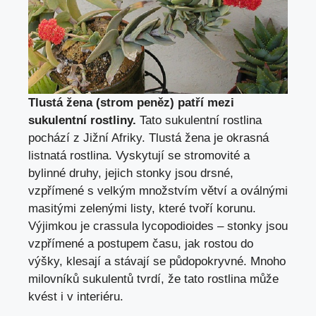
Tlustá žena (strom peněz) patří mezi
sukulentní rostliny.
Tato sukulentní rostlina
pochází z Jižní Afriky. Tlustá žena je okrasná
listnatá rostlina. Vyskytují se stromovité a
bylinné druhy, jejich stonky jsou drsné,
vzpřímené s velkým množstvím větví a oválnými
masitými zelenými listy, které tvoří korunu.
Výjimkou je crassula lycopodioides – stonky jsou
vzpřímené a postupem času, jak rostou do
výšky, klesají a stávají se půdopokryvné. Mnoho
milovníků sukulentů tvrdí, že tato rostlina může
kvést i v interiéru.