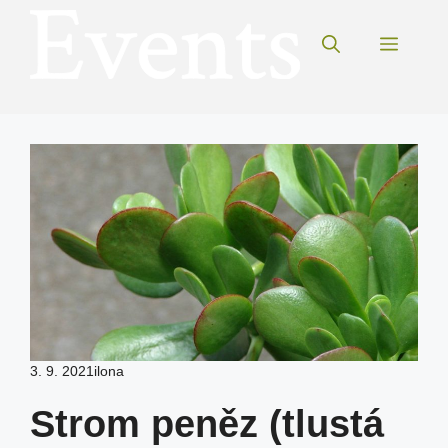
Přeskočit
na
Menu
obsah
3. 9. 2021
ilona
Strom peněz (tlustá