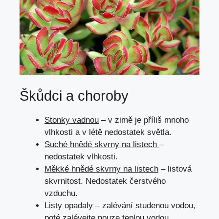
Škůdci a choroby
Stonky vadnou
– v zimě je příliš mnoho
vlhkosti a v létě nedostatek světla.
Suché hnědé skvrny na listech
–
nedostatek vlhkosti.
Měkké hnědé skvrny na listech
–
listová
skvrnitost.
Nedostatek čerstvého
vzduchu.
Listy opadaly
– zalévání studenou vodou,
poté zalévejte pouze teplou vodou.