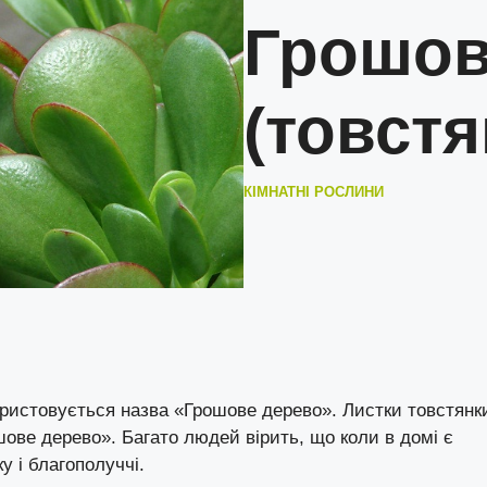
Грошов
(товстя
КІМНАТНІ РОСЛИНИ
ористовується назва «Грошове дерево». Листки товстянк
ошове дерево». Багато людей вірить, що коли в домі є
у і благополуччі.