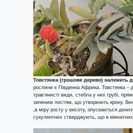
Товстянка (грошове дерево) належить д
рослини є Південна Африка. Товстянка – 
трав’янисті види, стебла у них грубі, пря
зеленим листям, що утворюють крону. Виня
,в міру росту у висоту, опускаються дони
сукулентних стверджують, що в кімнатних