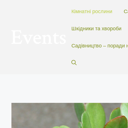
Перейти
до
Кімнатні рослини
С
вмісту
Шкідники та хвороби
Садівництво – поради 