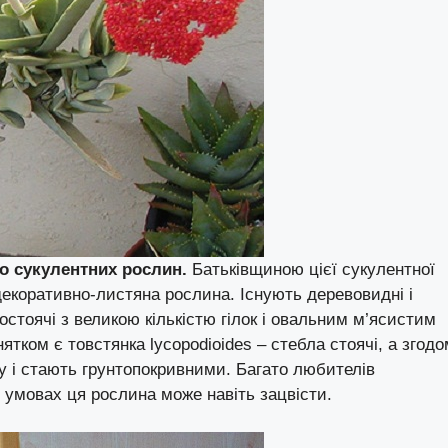
о сукулентних рослин.
Батьківщиною цієї сукулентної
декоративно-листяна рослина. Існують деревовидні і
мостоячі з великою кількістю гілок і овальним м’ясистим
тком є товстянка lycopodioides – стебла стоячі, а згодо
зу і стають грунтопокривними. Багато любителів
 умовах ця рослина може навіть зацвісти.