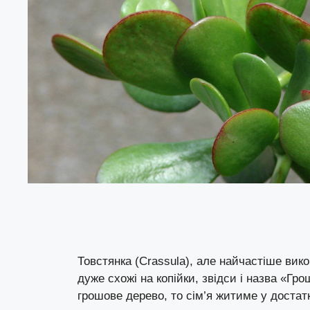
Товстянка (Crassula), але найчастіше вик
дуже схожі на копійки, звідси і назва «Гр
грошове дерево, то сім’я житиме у достатк