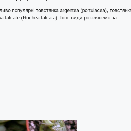
иво популярні товстянка argentea (portulacea), товстянк
ка falcate (Rochea falcata). Інші види розглянемо за