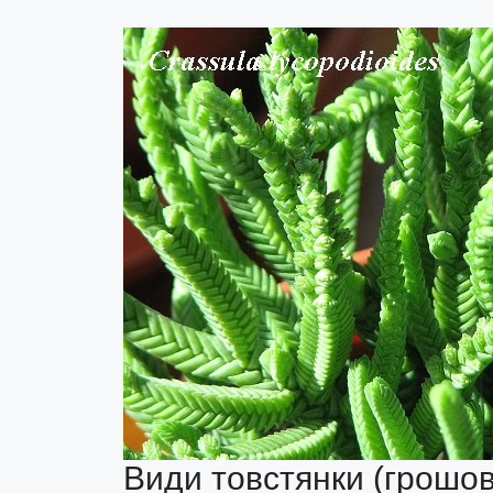
Види товстянки (грошов