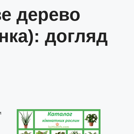
е дерево
нка): догляд
и