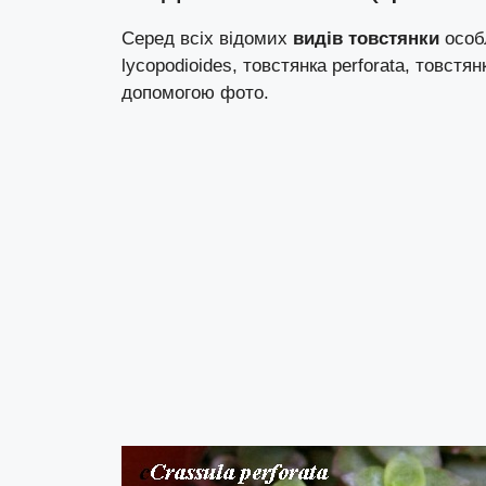
Серед всіх відомих
видів товстянки
особл
lycopodioides, товстянка perforata, товстян
допомогою фото.