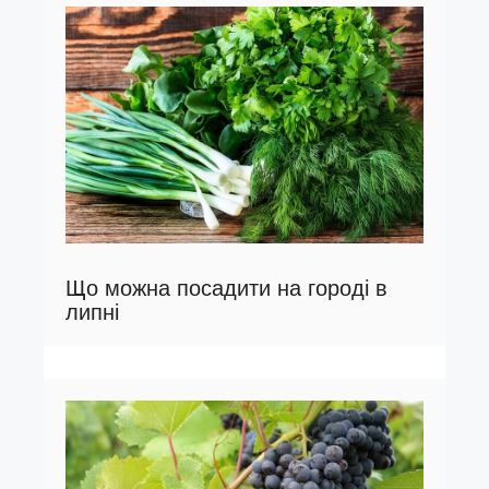
Що можна посадити на городі в
липні