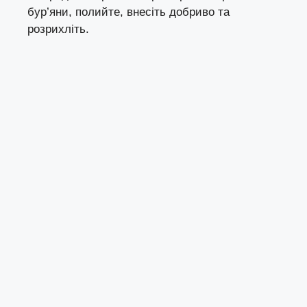
бур’яни, полийте, внесіть добриво та
розрихліть.