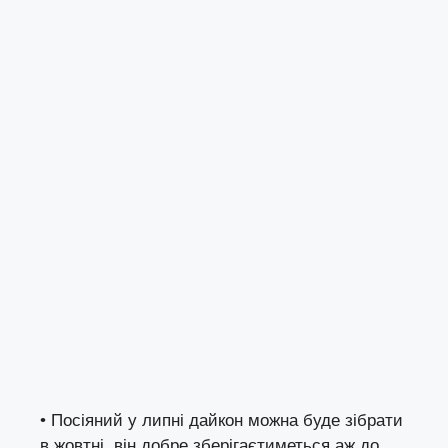
• Посіяний у липні дайкон можна буде зібрати
в жовтні, він добре зберігаєтиметься аж до