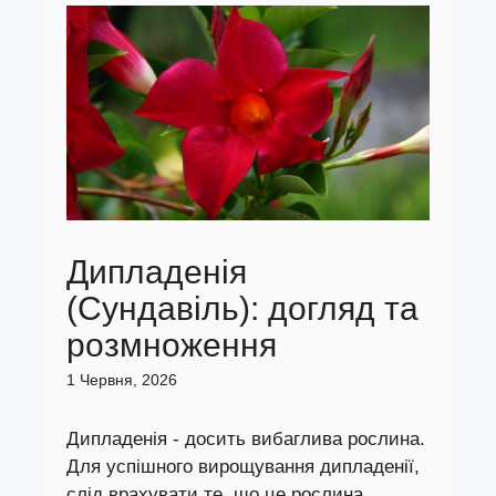
Дипладенія
(Сундавіль): догляд та
розмноження
1 Червня, 2026
Дипладенія - досить вибаглива рослина.
Для успішного вирощування дипладенії,
слід врахувати те, що це рослина