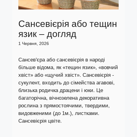
Сансевієрія або тещин
язик – догляд
1 Червня, 2026
Сансев'єра або сансевієрія в народі
більше відома, як «тещин язик», «вовчий
хвіст» або «щучий хвіст». Сансевієрія -
сукулент, входить до сімейства агавові,
близька родичка драцени і юки. Це
багаторічна, вічнозелена декоративна
рослина з прямостоячими, твердими,
видовженими (до 1м.), листками.
Сансевієрія цвіте.