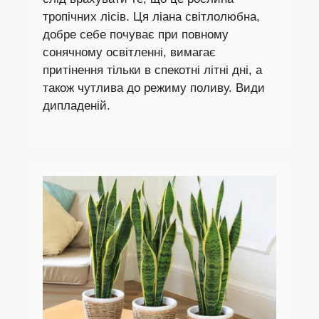
тропічних лісів. Ця ліана світлолюбна,
добре себе почуває при повному
сонячному освітленні, вимагає
притінення тільки в спекотні літні дні, а
також чутлива до режиму поливу. Види
дипладеній.