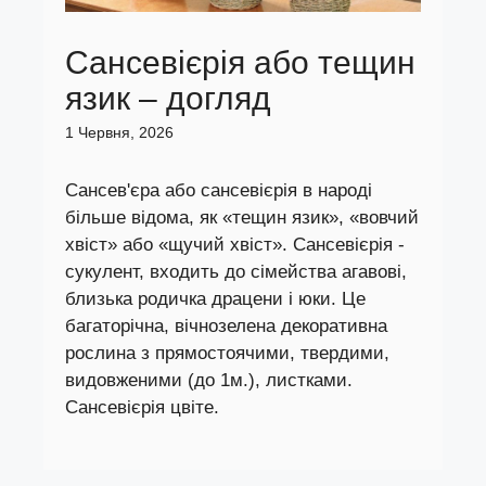
Сансевієрія або тещин
язик – догляд
1 Червня, 2026
Сансев'єра або сансевієрія в народі
більше відома, як «тещин язик», «вовчий
хвіст» або «щучий хвіст». Сансевієрія -
сукулент, входить до сімейства агавові,
близька родичка драцени і юки. Це
багаторічна, вічнозелена декоративна
рослина з прямостоячими, твердими,
видовженими (до 1м.), листками.
Сансевієрія цвіте.