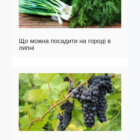
Що можна посадити на городі в
липні