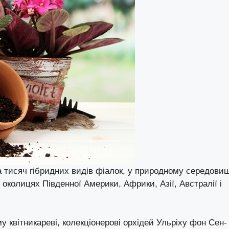
а тисяч гібридних видів фіалок, у природному середовищ
 околицях Південної Америки, Африки, Азії, Австралії і
 квітникареві, колекціонерові орхідей Ульріху фон Сен-