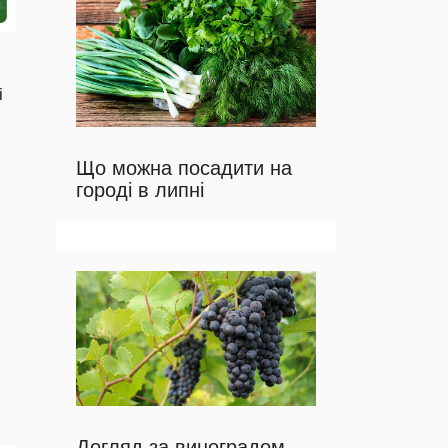
і
Що можна посадити на
городі в липні
Догляд за виноградом