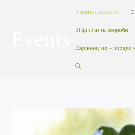
Перейти
до
Кімнатні рослини
С
вмісту
Шкідники та хвороби
Садівництво – поради 