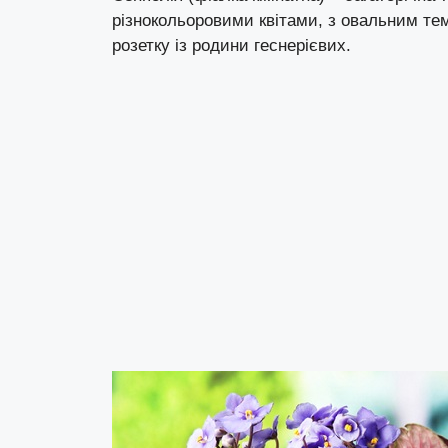
різнокольоровими квітами, з овальним те
розетку із родини геснерієвих.