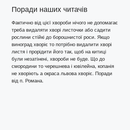
Поради наших читачів
Фактично від цієї хвороби нічого не допомагає
треба видаляти хворі листочки або садити
рослини стійкі до борошнистої роси. Якщо
виноград хворіє то потрібно видалити хворі
листя і прорідити його так, щоб на китиці
були незатінені, хвороби не буде. Що до
смородини то черешнева і ювілейна, копанія
не хворіють а окраса львова хворіє. Поради
від п. Романа.