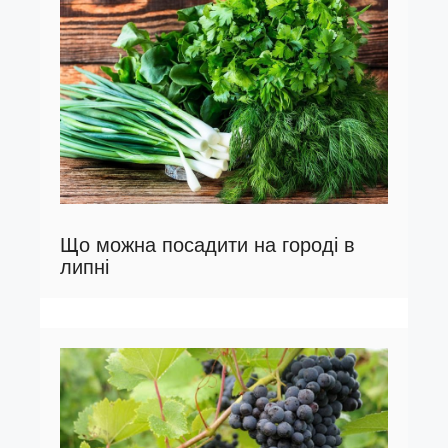
Що можна посадити на городі в
липні