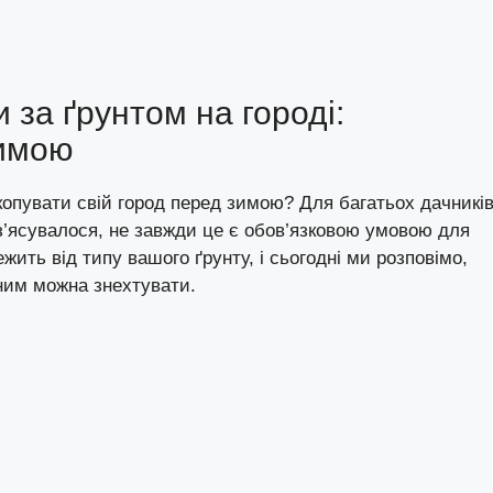
 за ґрунтом на городі:
зимою
копувати свій город перед зимою? Для багатьох дачникі
з’ясувалося, не завжди це є обов’язковою умовою для
ежить від типу вашого ґрунту, і сьогодні ми розповімо,
 ним можна знехтувати.