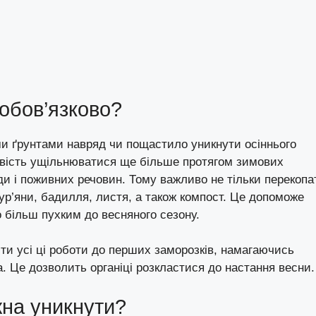
обов’язково?
и ґрунтами навряд чи пощастило уникнути осіннього
ивість ущільнюватися ще більше протягом зимових
ди і поживних речовин. Тому важливо не тільки перекопа
бур’яни, бадилля, листя, а також компост. Це допоможе
о більш пухким до весняного сезону.
и усі ці роботи до перших заморозків, намагаючись
а. Це дозволить органіці розкластися до настання весни.
на уникнути?