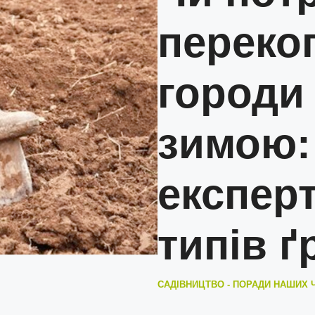
переко
городи
зимою:
експерт
типів ґ
САДІВНИЦТВО - ПОРАДИ НАШИХ 