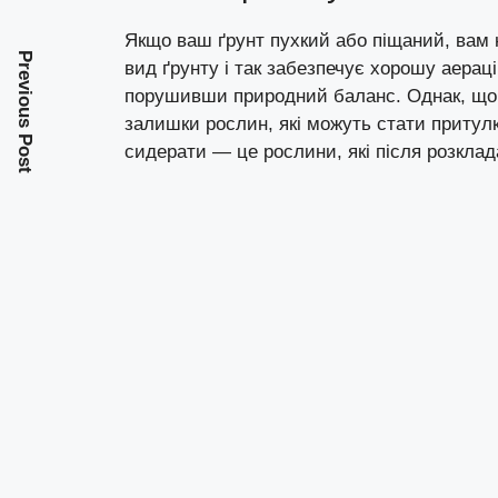
Якщо ваш ґрунт пухкий або піщаний, вам
Previous Post
вид ґрунту і так забезпечує хорошу аерац
порушивши природний баланс. Однак, щоб
залишки рослин, які можуть стати притул
сидерати — це рослини, які після розклад