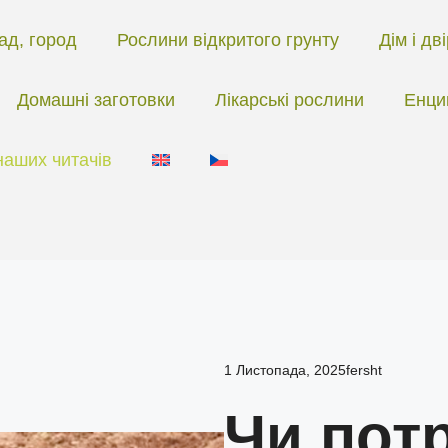
ад, город
Рослини відкритого грунту
Дім і дв
Домашні заготовки
Лікарські рослини
Енци
наших читачів
1 Листопада, 2025
fersht
Чи пот