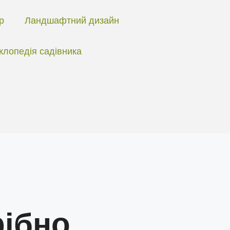
ір
Ландшафтний дизайн
клопедія садівника
рібно