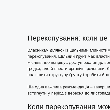
Перекопування: коли це 
Власникам ділянок із щільними глинистим
перекопування. Щільний ґрунт має власт
місяців, що погіршує доступ рослин до во
грядки, але й внести органічні речовини: 
поліпшити структуру ґрунту і зробити йог
Ще одна важлива рекомендація – завершит
встигнути у період з вересня до листопад
Коли перекопування мож