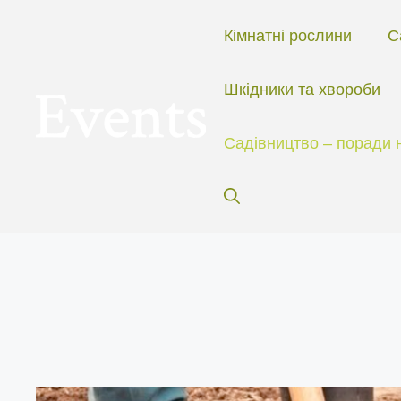
Перейти
до
Кімнатні рослини
С
вмісту
Шкідники та хвороби
Садівництво – поради 