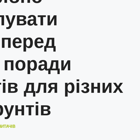
пувати
 перед
 поради
ів для різних
рунтів
ЧИТАЧІВ