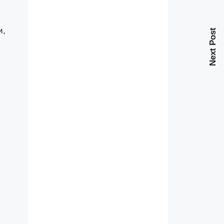
и,
Next Post