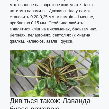
має овальне напівпрозоре жовтувате тіло з
чотирма парами ніг. Довжина тіла у самок
становить 0,20-0,25 мм, у самців – і менше,
приблизно 0,15 мм. Особливо любить
з’являтися кліщ на цикламенах, бальзамінах,
бегоніях, пеларгоніях, септоліях (кімнатна
фіалка), каланхоє, азалії і фуксії.
Дивіться також: Лаванда
буває рожевою,