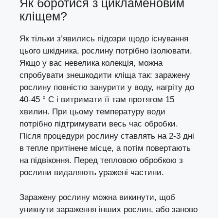
Як боротися з цикламеновим
кліщем?
Як тільки з’явились підозри щодо існування
цього шкідника, рослину потрібно ізолювати.
Якщо у вас невелика колекція, можна
спробувати знешкодити кліща так: заражену
рослину повністю занурити у воду, нагріту до
40-45 ° С і витримати її там протягом 15
хвилин. При цьому температуру води
потрібно підтримувати весь час обробки.
Після процедури рослину ставлять на 2-3 дні
в тепле притінене місце, а потім повертають
на підвіконня. Перед тепловою обробкою з
рослини видаляють уражені частини.
Заражену рослину можна викинути, щоб
уникнути зараження інших рослин, або заново