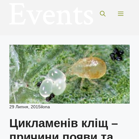
Перейти
до
Меню
вмісту
29 Липня, 2015
ilona
Цикламенів кліщ –
причини появи та