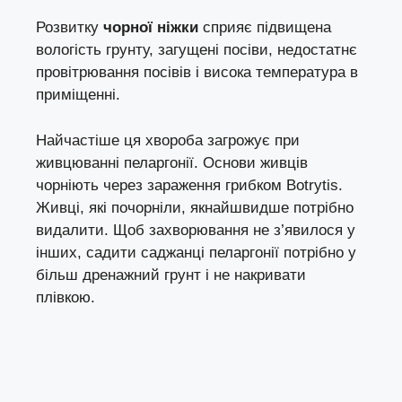
Розвитку
чорної ніжки
сприяє підвищена
вологість грунту, загущені посіви, недостатнє
провітрювання посівів і висока температура в
приміщенні.
Найчастіше ця хвороба загрожує при
живцюванні пеларгонії. Основи живців
чорніють через зараження грибком Botrytis.
Живці, які почорніли, якнайшвидше потрібно
видалити. Щоб захворювання не з’явилося у
інших, садити саджанці пеларгонії потрібно у
більш дренажний грунт і не накривати
плівкою.