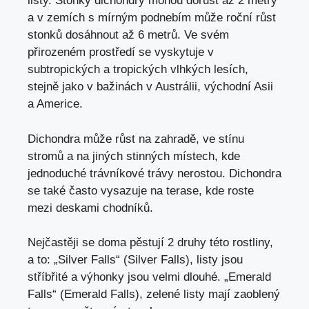
listy. Stonky dichondry mohou dorůst až 2 metry
a v zemích s mírným podnebím může roční růst
stonků dosáhnout až 6 metrů. Ve svém
přirozeném prostředí se vyskytuje v
subtropických a tropických vlhkých lesích,
stejně jako v bažinách v Austrálii, východní Asii
a Americe.
Dichondra může růst na zahradě, ve stínu
stromů a na jiných stinných místech, kde
jednoduché trávníkové trávy nerostou. Dichondra
se také často vysazuje na terase, kde roste
mezi deskami chodníků.
Nejčastěji se doma pěstují 2 druhy této rostliny,
a to: „Silver Falls“ (Silver Falls), listy jsou
stříbřité a výhonky jsou velmi dlouhé. „Emerald
Falls“ (Emerald Falls), zelené listy mají zaoblený