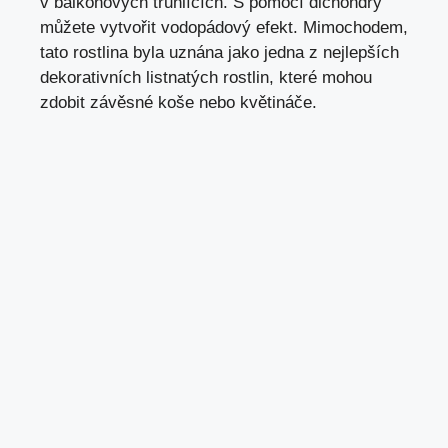
v balkonových truhlících. S pomocí dichondry
můžete vytvořit vodopádový efekt. Mimochodem,
tato rostlina byla uznána jako jedna z nejlepších
dekorativních listnatých rostlin, které mohou
zdobit závěsné koše nebo květináče.