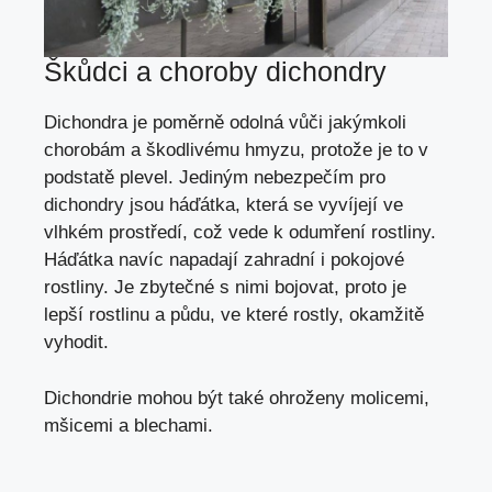
Škůdci a choroby dichondry
Dichondra je poměrně odolná vůči jakýmkoli
chorobám a škodlivému hmyzu, protože je to v
podstatě plevel. Jediným nebezpečím pro
dichondry jsou
háďátka
, která se vyvíjejí ve
vlhkém prostředí, což vede k odumření rostliny.
Háďátka navíc napadají zahradní i pokojové
rostliny. Je zbytečné s nimi bojovat, proto je
lepší rostlinu a půdu, ve které rostly, okamžitě
vyhodit.
Dichondrie mohou být také
ohroženy molicemi
,
mšicemi
a blechami.