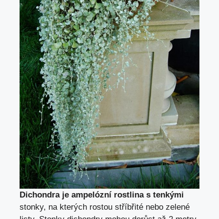
Dichondra je ampelózní rostlina s tenkými
stonky, na kterých rostou stříbřité nebo zelené