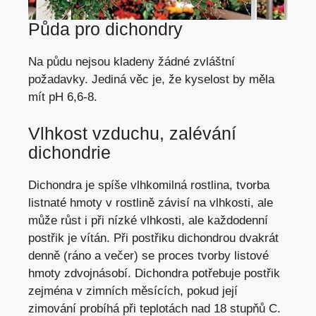
Půda pro dichondry
Na půdu nejsou kladeny žádné zvláštní
požadavky. Jediná věc je, že kyselost by měla
mít pH 6,6-8.
Vlhkost vzduchu, zalévání
dichondrie
Dichondra je spíše vlhkomilná rostlina, tvorba
listnaté hmoty v rostlině závisí na vlhkosti, ale
může růst i při nízké vlhkosti, ale každodenní
postřik je vítán. Při postřiku dichondrou dvakrát
denně (ráno a večer) se proces tvorby listové
hmoty zdvojnásobí. Dichondra potřebuje postřik
zejména v zimních měsících, pokud její
zimování probíhá při teplotách nad 18 stupňů C.