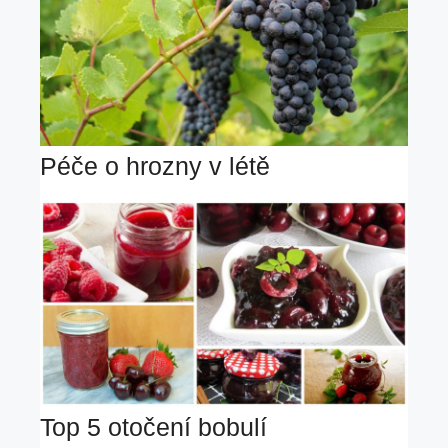
Péče o hrozny v létě
Top 5 otočení bobulí