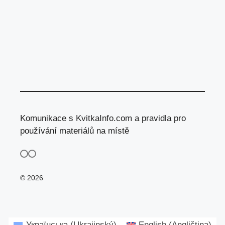
Komunikace s KvitkaInfo.com a pravidla pro
používání materiálů na místě
© 2026
Українська
(
Ukrajinský
)
English
(
Angličtina
)