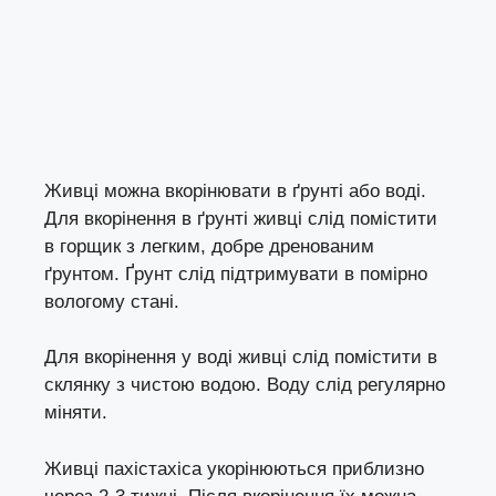
Живці можна вкорінювати в ґрунті або воді.
Для вкорінення в ґрунті живці слід помістити
в горщик з легким, добре дренованим
ґрунтом. Ґрунт слід підтримувати в помірно
вологому стані.
Для вкорінення у воді живці слід помістити в
склянку з чистою водою. Воду слід регулярно
міняти.
Живці пахістахіса укорінюються приблизно