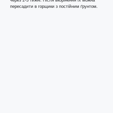
через 2-3 тижні. Після вкорінення їх можна
пересадити в горщики з постійним ґрунтом.