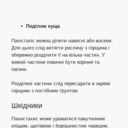
Поділом куща
Пахістахіс можна ділити навесні або восени.
Для цього слід витягти рослину з горщика і
обережно розділити її на кілька частин. У
кожної частини повинні бути коріння та
пагони.
Розділені частини слід пересадити в окремі
горщики з постійним ґрунтом.
Шкідники
Пахистахис може уражатися павутинним
кліщем, щитівкою і борошнистим червцем.