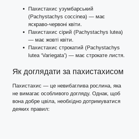
Пахистахис узумбарський
(Pachystachys coccinea) — має
яскраво-червоні квіти.
Пахистахис сірий (Pachystachys lutea)
— має жовті квіти.
Пахистахис строкатий (Pachystachys
lutea ‘Variegata’) — має строкате листя.
Як доглядати за пахистахисом
Пахистахис — це невибаглива рослина, яка
не вимагає особливого догляду. Однак, щоб
вона добре цвіла, необхідно дотримуватися
деяких правил: