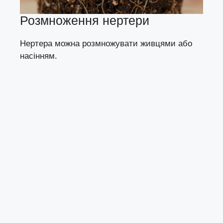
Розмноження нертери
Нертера можна розмножувати живцями або
насінням.