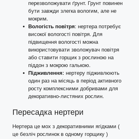
перезволожувати ґрунт. Грунт повинен
бути завжди злегка вологим, але не
мокрим.
Вологість повітря
: нертера потребує
високої вологості повітря. Для
підвищення вологості можна
використовувати зволожувач повітря
або ставити горщик з рослиною на
піддон з мокрою галькою.
Підживлення:
нертеру підживлюють
один раз на місяць в період активного
росту комплексними добривами для
декоративно-листяних рослин.
Пересадка нертери
Нертера це мох з декоративними ягідками (
це безліч рослинок в одному горщику )