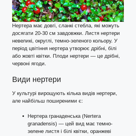
Нертера має довгі, сланкі стебла, які можуть
досягати 20-30 см завдовжки. Листя нертери
невеликі, округлі, темно-зеленого кольору. У
період цвітіння нертера утворює дрібні, білі
або жовті квітки. Плоди нертери — це дрібні,
червоні ягоди.
Види нертери
У культурі вирощують кілька видів нертери,
але найбільш поширеними є:
Нертера гранаденська (Nertera
granadensis) — цей вид має темно-
зелене листя і білі квітки, оранжеві