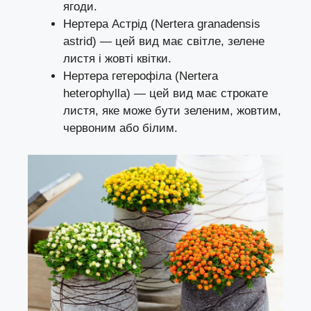
ягоди.
Нертера Астрід (Nertera granadensis
astrid) — цей вид має світле, зелене
листя і жовті квітки.
Нертера гетерофіла (Nertera
heterophylla) — цей вид має строкате
листя, яке може бути зеленим, жовтим,
червоним або білим.