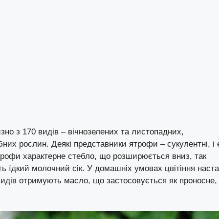
зно з 170 видів – вічнозелених та листопадних,
бних рослин. Деякі представники ятрофи – сукулентні, і 
ятрофи характерне стебло, що розширюється вниз, так
ь їдкий молочний сік. У домашніх умовах цвітіння наст
х видів отримують масло, що застосовується як проносне,