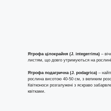
Ятрофа цілокрайня (J. integerrima)
– віч
листям, що довго утримуються на рослині,
Ятрофа подагрична (J. podagrica)
– найп
рослина висотою 40-50 см, з великим розс
Квітконоси розгалужені з яскраво забарв
квітками.