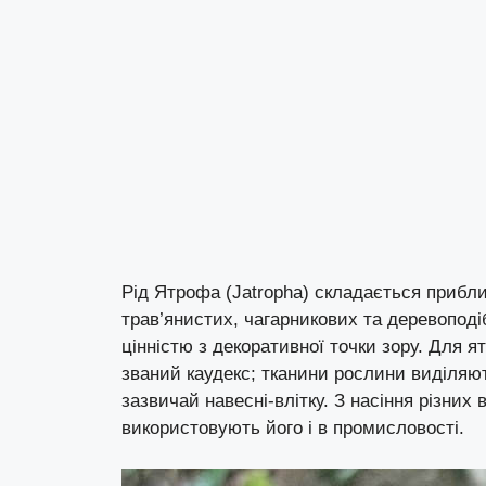
Рід Ятрофа (Jatropha) складається прибли
трав’янистих, чагарникових та деревоподі
цінністю з декоративної точки зору. Для 
званий каудекс; тканини рослини виділяют
зазвичай навесні-влітку. З насіння різни
використовують його і в промисловості.