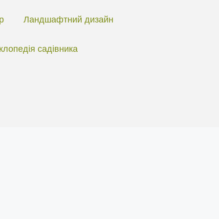
ір
Ландшафтний дизайн
клопедія садівника