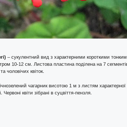
ri)
– сукулентний вид з характерними короткими тонки
ром 10-12 см. Листова пластина поділена на 7 сегменті
та чоловічих квіток.
ічнозелений чагарник висотою 1 м з листям характерної
 Червоні квіти зібрані в суцвіття-пензля.