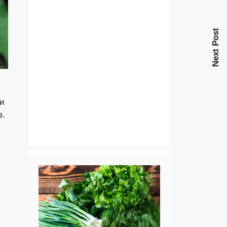
Next Post
ми
в.