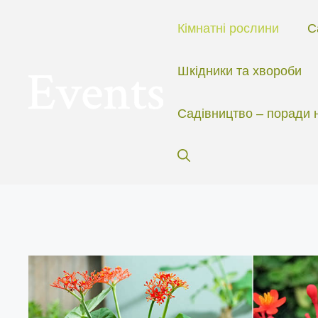
Перейти
до
Кімнатні рослини
С
вмісту
Шкідники та хвороби
Садівництво – поради 