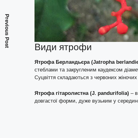
Previous Post
Види ятрофи
Ятрофа Берландьєра (Jatropha berlandie
стеблами та закругленим каудексом діамет
Суцвіття складаються з червоних жіночих 
Ятрофа гітаролистна (J. pandurifolia)
– в
довгастої форми, дуже вузьким у середині.