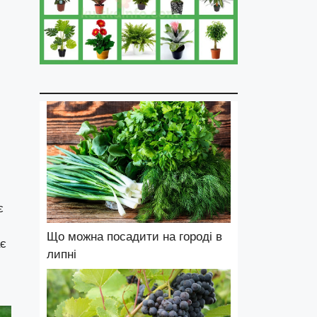
є
Що можна посадити на городі в
ає
липні