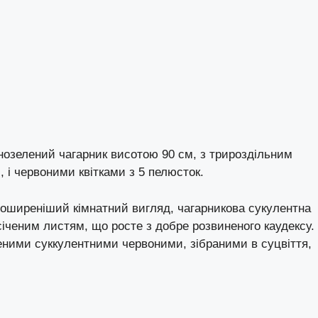
нозелений чагарник висотою 90 см, з трироздільним
 і червоними квітками з 5 пелюсток.
оширеніший кімнатний вигляд, чагарникова сукулентна
іченим листям, що росте з добре розвиненого каудексу.
леними суккулентними червоними, зібраними в суцвіття,