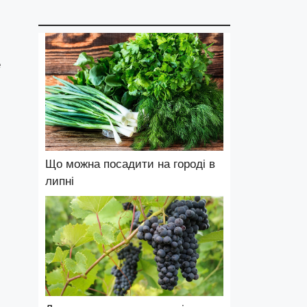
е
Що можна посадити на городі в
липні