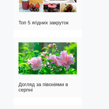
Топ 5 ягідних закруток
Догляд за півоніями в
серпні