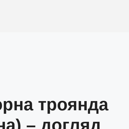
юрна троянда
на) – догляд