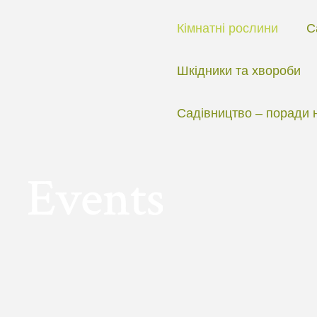
Перейти
до
Кімнатні рослини
С
вмісту
Шкідники та хвороби
Садівництво – поради 