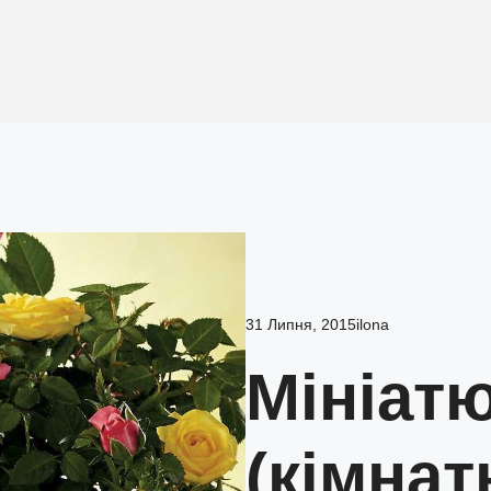
31 Липня, 2015
ilona
Мініат
(кімнат