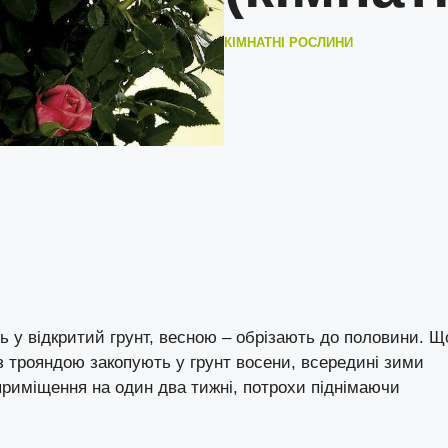
КІМНАТНІ РОСЛИНИ
 у відкритий грунт, весною – обрізають до половини. Щ
з трояндою закопують у грунт восени, всередині зими
риміщення на один два тижні, потрохи піднімаючи