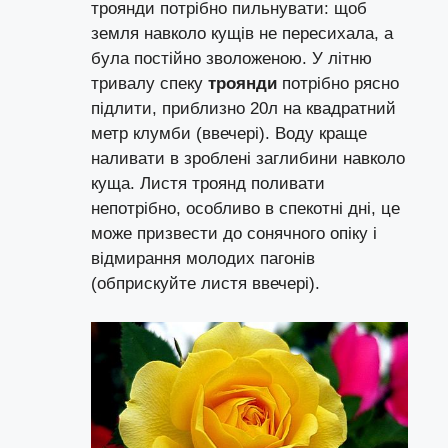
троянди потрібно пильнувати: щоб
земля навколо кущів не пересихала, а
була постійно зволоженою. У літню
тривалу спеку
троянди
потрібно рясно
підлити, приблизно 20л на квадратний
метр клумби (ввечері). Воду краще
наливати в зроблені заглибини навколо
куща. Листя троянд поливати
непотрібно, особливо в спекотні дні, це
може призвести до сонячного опіку і
відмирання молодих пагонів
(обприскуйте листя ввечері).