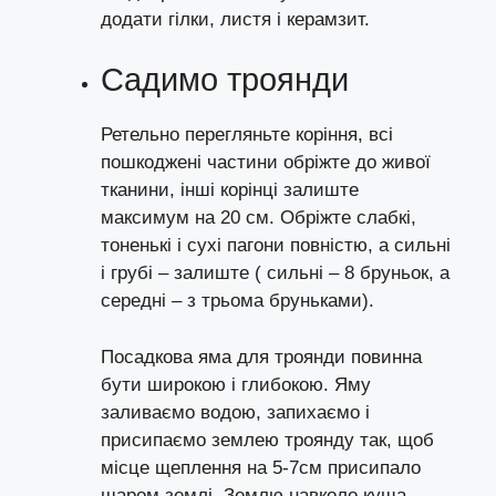
додати гілки, листя і керамзит.
Садимо троянди
Ретельно перегляньте коріння, всі
пошкоджені частини обріжте до живої
тканини, інші корінці залиште
максимум на 20 см. Обріжте слабкі,
тоненькі і сухі пагони повністю, а сильні
і грубі – залиште ( сильні – 8 бруньок, а
середні – з трьома бруньками).
Посадкова яма для троянди повинна
бути широкою і глибокою. Яму
заливаємо водою, запихаємо і
присипаємо землею троянду так, щоб
місце щеплення на 5-7см присипало
шаром землі. Землю навколо куща