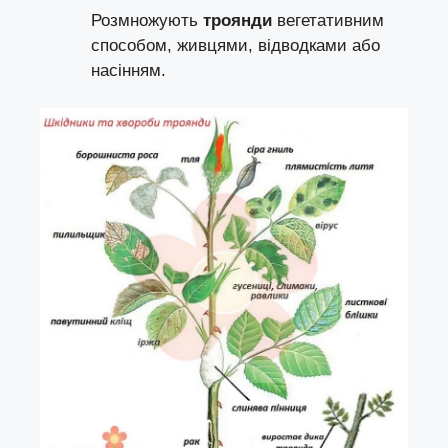
Розмножують
троянди
вегетативним
способом, живцями,
відводками
або
насінням
.