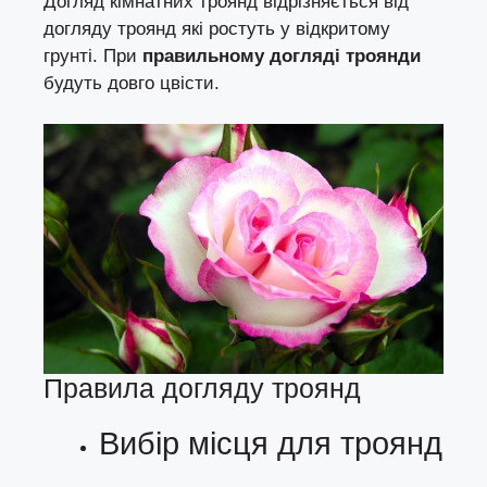
Догляд кімнатних троянд відрізняється від
догляду троянд які ростуть у відкритому
грунті. При
правильному догляді троянди
будуть довго цвісти.
Правила догляду троянд
Вибір місця для троянд