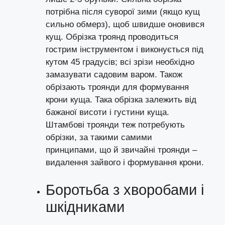
потрібна після суворої зими (якщо кущ
сильно обмерз), щоб швидше оновився
кущ. Обрізка троянд проводиться
гострим інструментом і виконується під
кутом 45 градусів; всі зрізи необхідно
замазувати садовим варом. Також
обрізають троянди для формування
крони куща. Така обрізка залежить від
бажаної висоти і густини куща.
Штамбові троянди теж потребують
обрізки, за такими самими
принципами, що й звичайні троянди –
видалення зайвого і формування крони.
Боротьба з хворобами і
шкідниками