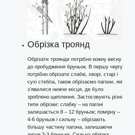
Обрізка троянд
Обрізати троянди потрібно кожну весну
до пробудження бруньок. В першу чергу
потрібно обрізати слабкі, хворі, старі і
сухі стебла, також обрізаємо пагони, які
з’явилися нижче місця, де було
зроблено щеплення. Застосовують різні
типи обрізки: слабку – на пагоні
залишається 8 – 12 бруньок; помірну –
4-6 бруньок і сильну – обрізають
більшу частину пагона, залишаючи
лише 2-3 бруньки. Сильна обрізка