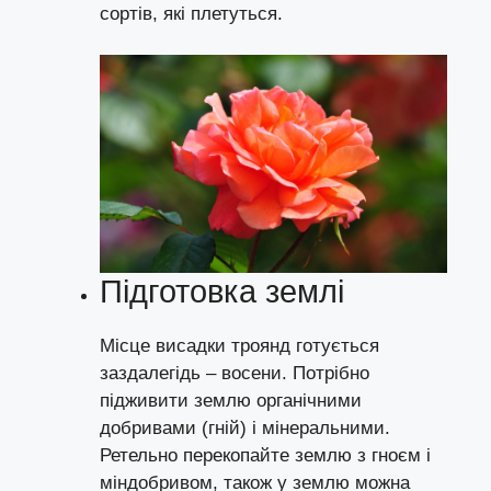
сортів, які плетуться.
Підготовка землі
Місце висадки троянд готується
заздалегідь – восени. Потрібно
підживити землю органічними
добривами (гній) і мінеральними.
Ретельно перекопайте землю з гноєм і
міндобривом, також у землю можна