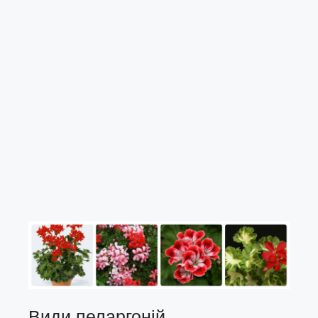
Види пеларгоній