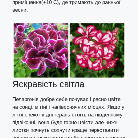
приміщення(+10 С), де тримають до ранньої
весни.
Яскравість світла
Пеларгонія добре себе почуває і рясно цвіте
на сонці, в тіні і напівсонячних місцях. Якщо у
літні спекотні дні герань стоїть на південному
підвіконні, вона буде гарно цвісти але нижні
листки почнуть сохнути краще переставити
рослину у яскраве місце без прямих сонячних