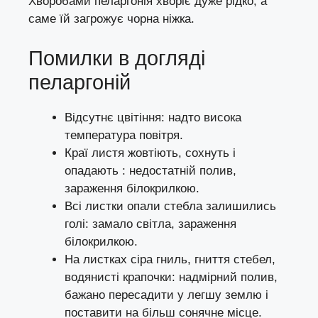
Хворобами пеларгонія хворіє дуже рідко, а
саме їй загрожує
чорна ніжка
.
Помилки в догляді
пеларгоній
Відсутнє цвітіння: надто висока
температура повітря.
Краї листя жовтіють, сохнуть і
опадають : недостатній полив,
зараження білокрилкою.
Всі листки опали стебла залишились
голі: замало світла, зараження
білокрилкою.
На листках сіра гниль, гниття стебел,
водянисті крапочки: надмірний полив,
бажано пересадити у легшу землю і
поставити на більш сонячне місце.