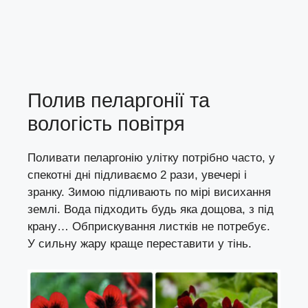
Полив пеларгонії та
вологість повітря
Поливати пеларгонію улітку потрібно часто, у
спекотні дні підливаємо 2 рази, увечері і
зранку. Зимою підливають по мірі висихання
землі. Вода підходить будь яка дощова, з під
крану… Обприскування листків не потребує.
У сильну жару краще переставити у тінь.