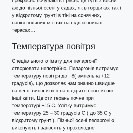
прекрасно почувають і рясно цвітуть з весни
аж до пізньої осені у садах, як в горщиках так і
у відкритому грунті в тіні на сонячних,
напівсонячних місцях на підвіконниках,
терасах…
Температура повітря
Спеціального клімату для пеларгонії
створювати непотрібно. Пеларгонія витримує
температуру повітря до +8( ампельна +12
градусів), що дозволяє нам значно швидше
на весні виносити її на відкрите повітря ніж
інші квіти. Цвісти герань почне при
температурі +15 С. Улітку витримує
температуру 25 – 30 градусів С ( до 35 С у
відкритому грунті). Пізньої осені пеларгонію
викопують і заносять у прохолодне