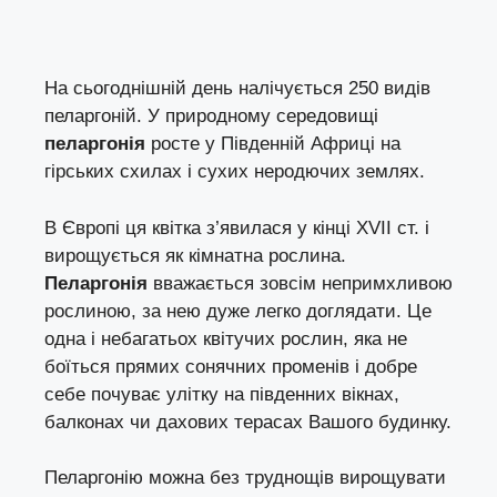
На сьогоднішній день налічується 250 видів
пеларгоній. У природному середовищі
пеларгонія
росте у Південній Африці на
гірських схилах і сухих неродючих землях.
В Європі ця квітка з’явилася у кінці ХVII ст. і
вирощується як кімнатна рослина.
Пеларгонія
вважається зовсім непримхливою
рослиною, за нею дуже легко доглядати. Це
одна і небагатьох квітучих рослин, яка не
боїться прямих сонячних променів і добре
себе почуває улітку на південних вікнах,
балконах чи дахових терасах Вашого будинку.
Пеларгонію можна без труднощів вирощувати