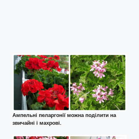
Ампельні пеларгонії можна поділити на
звичайні і махрові.