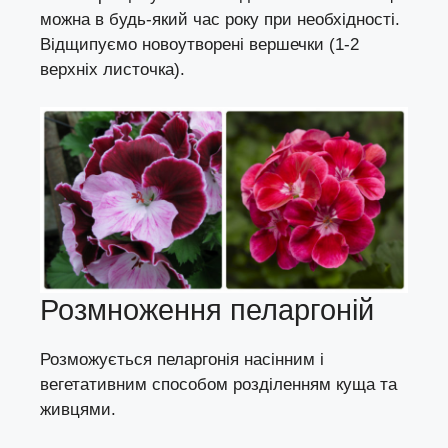
можна в будь-який час року при необхідності.
Відщипуємо новоутворені вершечки (1-2
верхніх листочка).
Розмноження пеларгоній
Розможується пеларгонія
насінним
і
вегетативним способом
розділенням куща
та
живцями
.