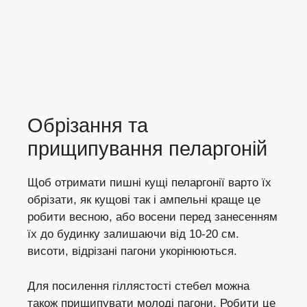
Обрізання та
прищипування пеларгоній
Щоб отримати пишні кущі пеларгонії варто їх
обрізати, як кущові так і ампельні краще це
робити весною, або восени перед занесенням
їх до будинку залишаючи від 10-20 см.
висоти, відрізані пагони укорінюються.
Для посилення гіллястості стебел можна
також прищипувати молоді пагони. Робити це