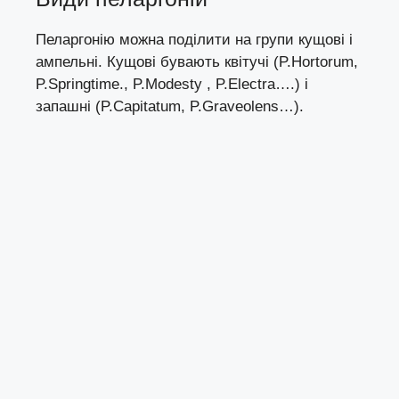
Пеларгонію можна поділити на групи кущові і
ампельні. Кущові бувають квітучі (P.Hortorum,
P.Springtime., P.Modesty , P.Electra….) і
запашні (P.Capitatum, P.Graveolens…).