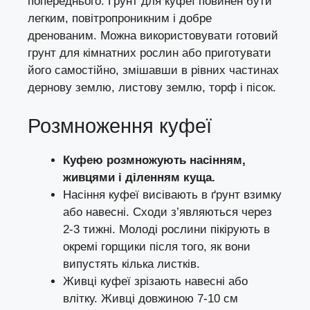
попереднього. Грунт для куфеї повинен бути
легким, повітропроникним і добре
дренованим. Можна використовувати готовий
грунт для кімнатних рослин або приготувати
його самостійно, змішавши в рівних частинах
дернову землю, листову землю, торф і пісок.
Розмноження куфеї
Куфею розмножують насінням,
живцями і діленням куща.
Насіння куфеї висівають в ґрунт взимку
або навесні. Сходи з’являються через
2-3 тижні. Молоді рослини пікірують в
окремі горщики після того, як вони
випустять кілька листків.
Живці куфеї зрізають навесні або
влітку. Живці довжиною 7-10 см