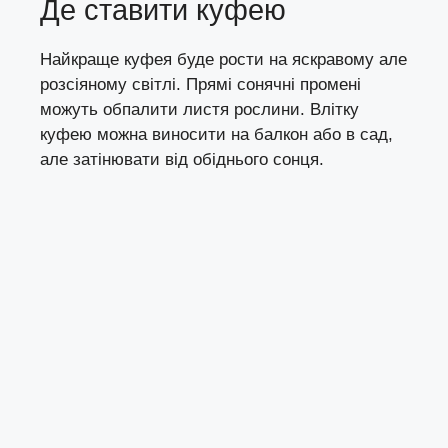
Де ставити куфею
Найкраще куфея буде рости на яскравому але
розсіяному світлі. Прямі сонячні промені
можуть обпалити листя рослини. Влітку
куфею можна виносити на балкон або в сад,
але затінювати від обіднього сонця.