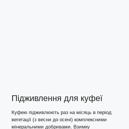
Підживлення для куфеї
Куфею підживлюють раз на місяць в період
вегетації (з весни до осені) комплексними
мінеральними добривами. Взимку