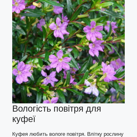
Вологість повітря для
куфеї
Куфея любить вологе повітря. Влітку рослину