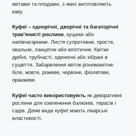
квітами та плодами, з яких виготовляють
каву.
Куфеї – однорічні, дворічні та багаторічні
трав’янисті рослини
, кущики або
напівчагарники. Листя супротивне, просте,
овальне, ланцетне або еліптичне. Квітки
дрібні, трубчасті, одиночні або зібрані в
суцвіття. Забарвлення квіток різноманітне:
біле, жовте, рожеве, червоне, фіолетове,
оранжеве.
Куфеї часто використовують
як декоративні
рослини для озеленення балконів, терасів і
садів. Деякі види куфеї мають лікарські
властивості.