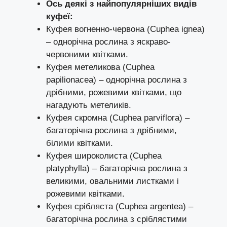
Ось деякі з найпопулярніших видів
куфеї:
Куфея вогненно-червона (Cuphea ignea)
– однорічна рослина з яскраво-
червоними квітками.
Куфея метеликова (Cuphea
papilionacea) – однорічна рослина з
дрібними, рожевими квітками, що
нагадують метеликів.
Куфея скромна (Cuphea parviflora) –
багаторічна рослина з дрібними,
білими квітками.
Куфея широколиста (Cuphea
platyphylla) – багаторічна рослина з
великими, овальними листками і
рожевими квітками.
Куфея срібляста (Cuphea argentea) –
багаторічна рослина з сріблястими