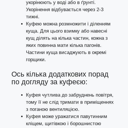
укорінюють у воді або в ґрунті.
Укорінення відбувається через 2-3
тижні.
Куфею можна розмножити і діленням
куща. Для цього взимку або навесні
кущ ділять на кілька частин, кожна з
яких повинна мати кілька пагонів.
Частини куща висаджують в окремі
горщики.
Ось кілька додаткових порад
по догляду за куфеєю:
Куфея чутлива до забруднень повітря,
тому її не слід тримати в приміщеннях
з поганою вентиляцією.
Куфея може уражатися павутинним
кліщем, щитівкою і борошнистою