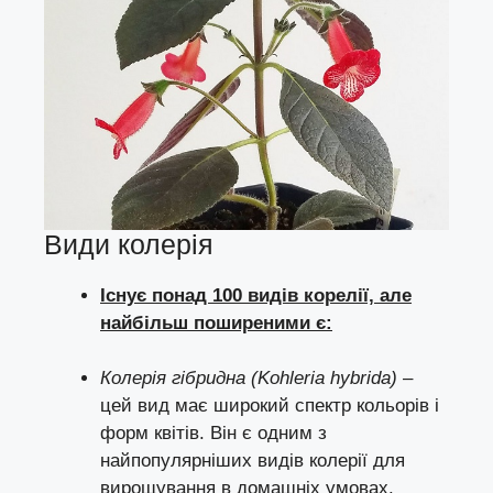
Види колерія
Існує понад 100 видів корелії, але
найбільш поширеними є:
Колерія гібридна (Kohleria hybrida)
–
цей вид має широкий спектр кольорів і
форм квітів. Він є одним з
найпопулярніших видів колерії для
вирощування в домашніх умовах.