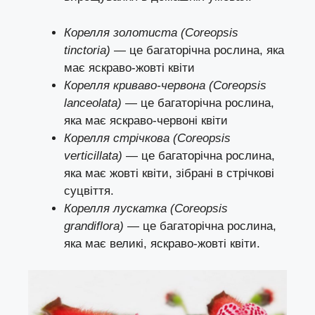
Корелля золотиста (Coreopsis
tinctoria)
— це багаторічна рослина, яка
має яскраво-жовті квіти
Корелля криваво-червона (Coreopsis
lanceolata)
— це багаторічна рослина,
яка має яскраво-червоні квіти
Корелля стрічкова (Coreopsis
verticillata)
— це багаторічна рослина,
яка має жовті квіти, зібрані в стрічкові
суцвіття.
Корелля лускатка (Coreopsis
grandiflora)
— це багаторічна рослина,
яка має великі, яскраво-жовті квіти.