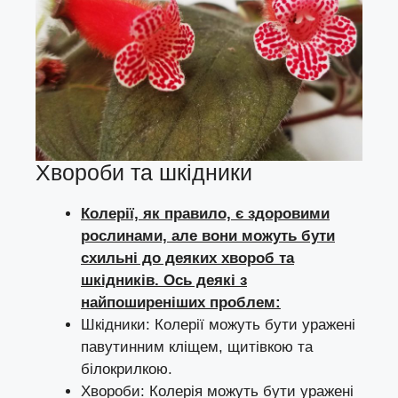
Хвороби та шкідники
Колерії, як правило, є здоровими
рослинами, але вони можуть бути
схильні до деяких хвороб та
шкідників. Ось деякі з
найпоширеніших проблем:
Шкідники: Колерії можуть бути уражені
павутинним кліщем, щитівкою та
білокрилкою.
Хвороби: Колерія можуть бути уражені