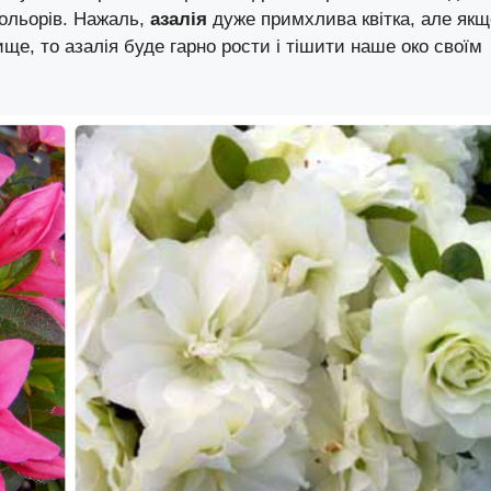
кольорів. Нажаль,
азалія
дуже примхлива квітка, але якщ
е, то азалія буде гарно рости і тішити наше око своїм