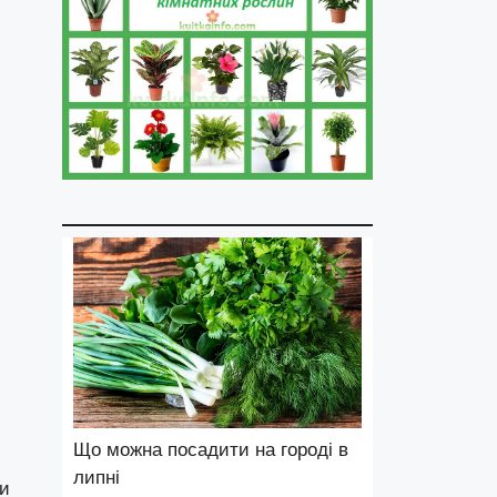
Що можна посадити на городі в
липні
ки