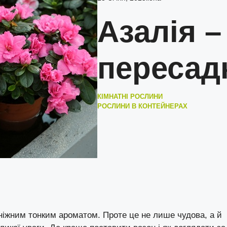
Азалія –
пересад
КІМНАТНІ РОСЛИНИ
РОСЛИНИ В КОНТЕЙНЕРАХ
є ніжним тонким ароматом. Проте це не лише чудова, а й