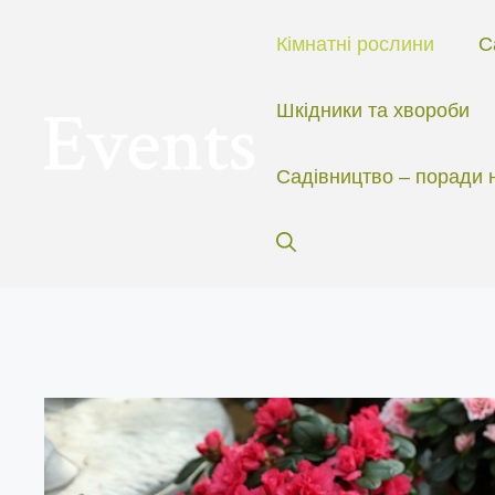
Перейти
до
Кімнатні рослини
С
вмісту
Шкідники та хвороби
Садівництво – поради 