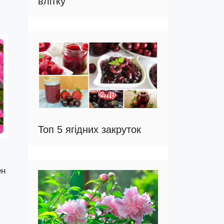
влітку
Топ 5 ягідних закруток
ен