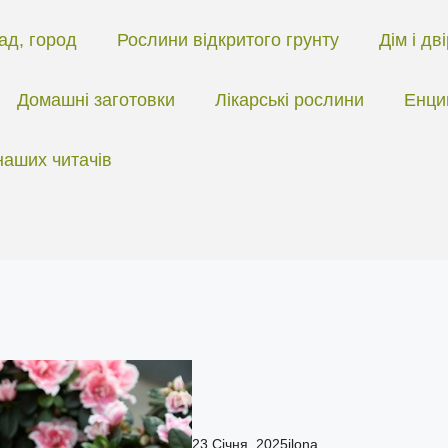
ад, город
Рослини відкритого грунту
Дім і дв
Домашні заготовки
Лікарські рослини
Енци
наших читачів
23 Січня, 2025
ilona