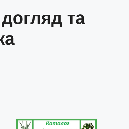
 догляд та
ка