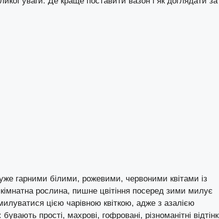
ликої уваги. Де краще поставити вазон і як доглядати за
уже гарними білими, рожевими, червоними квітами із
 кімнатна рослина, пишне цвітіння посеред зими милує
омилуватися цією чарівною квіткою, адже з азалією
: бувають прості, махрові, гофровані, різноманітні відтін