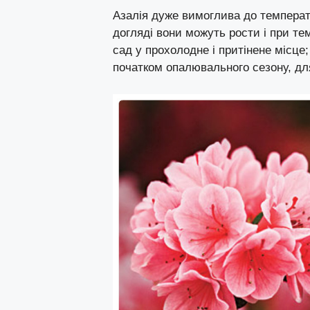
Азалія дуже вимоглива до температ
догляді вони можуть рости і при те
сад у прохолодне і притінене місце
початком опалювального сезону, для