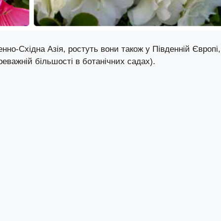
енно-Східна Азія, ростуть вони також у Південній Європі,
ереважній більшості в ботанічних садах).