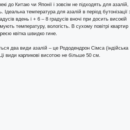
кі до Китаю чи Японії і зовсім не підходять для азалій,
. Ідеальна температура для азалій в період бутонізації 
адусів вдень і + 6 – 8 градусів вночі при досить високій
мують температуру, вологість. В сухому повітрі квартир
ареєю квітка швидко гине.
ься два види азалій – це Рододендрон Сімса (індійська
. Ці види карликові висотою не більше 50 см.