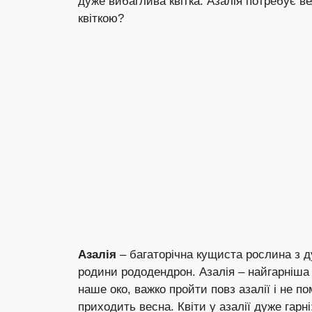
дуже вибаглива квітка. Азалія потребує ве
квіткою?
Азалія
– багаторічна кущиста рослина з д
родини рододендрон. Азалія – найгарніша
наше око, важко пройти повз азалії і не п
приходить весна. Квіти у азалії дуже гарні