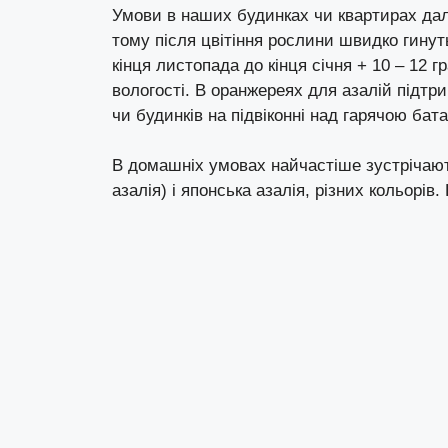
Умови в наших будинках чи квартирах дале
тому після цвітіння рослини швидко гинуть
кінця листопада до кінця січня + 10 – 12 гр
вологості. В оранжереях для азалій підтри
чи будинків на підвіконні над гарячою бат
В домашніх умовах найчастіше зустрічают
азалія) і японська азалія, різних кольорів