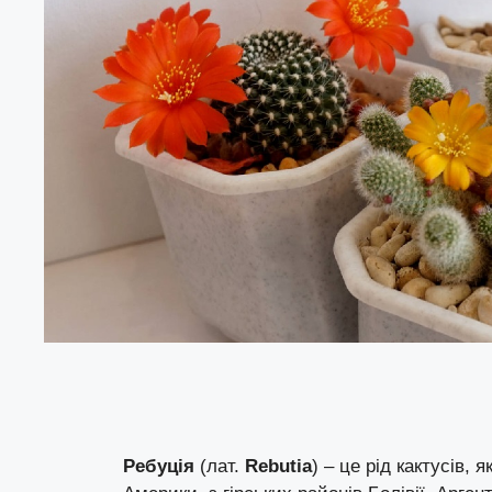
Ребуція
(лат.
Rebutia
) – це рід кактусів,