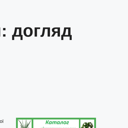
: догляд
ої