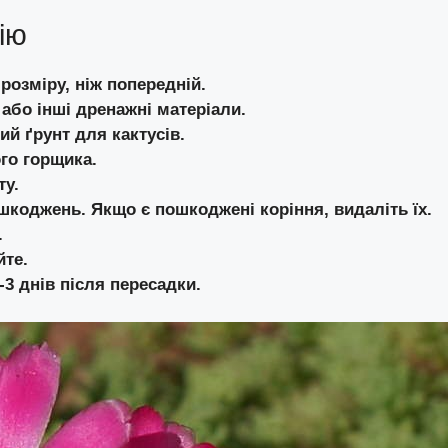
ію
розміру, ніж попередній.
або інші дренажні матеріали.
й ґрунт для кактусів.
го горщика.
ту.
шкоджень. Якщо є пошкоджені коріння, видаліть їх.
.
йте.
3 днів після пересадки.