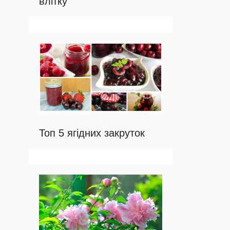
влітку
Топ 5 ягідних закруток