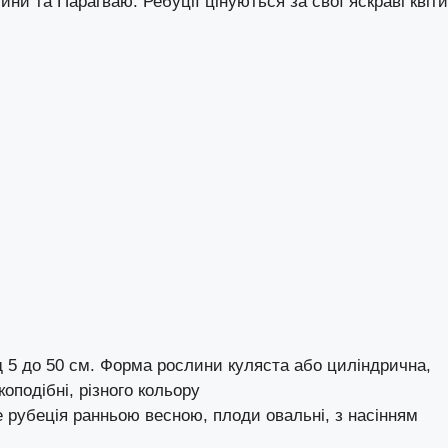
тини та Парагваю. Ребуції цінуються за свої яскраві квіти
д 5 до 50 см. Форма рослини куляста або циліндрична,
оподібні, різного кольору
іте рубеція ранньою весною, плоди овальні, з насінням