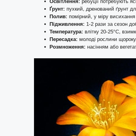
Освітлення:
ребуції потребують яск
Ґрунт:
пухкий, дренований ґрунт для
Полив:
помірний, у міру висихання 
Підживлення:
1-2 рази за сезон до
Температура:
влітку 20-25°C, взимк
Пересадка:
молоді рослини щороку, 
Розмноження:
насінням або вегета