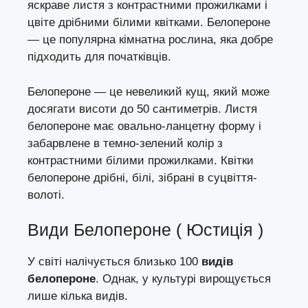
яскраве листя з контрастними прожилками і
цвіте дрібними білими квітками. Белопероне
— це популярна кімнатна рослина, яка добре
підходить для початківців.
Белопероне — це невеликий кущ, який може
досягати висоти до 50 сантиметрів. Листя
белопероне має овально-ланцетну форму і
забарвлене в темно-зелений колір з
контрастними білими прожилками. Квітки
белопероне дрібні, білі, зібрані в суцвіття-
волоті.
Види Белопероне ( Юстиція )
У світі налічується близько 100
видів
белопероне
. Однак, у культурі вирощується
лише кілька видів.