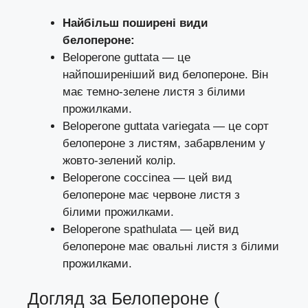
Найбільш поширені види
белопероне:
Beloperone guttata — це
найпоширеніший вид белопероне. Він
має темно-зелене листя з білими
прожилками.
Beloperone guttata variegata — це сорт
белопероне з листям, забарвленим у
жовто-зелений колір.
Beloperone coccinea — цей вид
белопероне має червоне листя з
білими прожилками.
Beloperone spathulata — цей вид
белопероне має овальні листя з білими
прожилками.
Догляд за Белопероне (