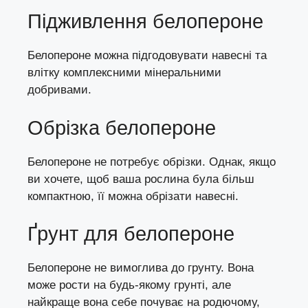
Підживлення белопероне
Белопероне можна підгодовувати навесні та
влітку комплексними мінеральними
добривами.
Обрізка белопероне
Белопероне не потребує обрізки. Однак, якщо
ви хочете, щоб ваша рослина була більш
компактною, її можна обрізати навесні.
Ґрунт для белопероне
Белопероне не вимоглива до грунту. Вона
може рости на будь-якому грунті, але
найкраще вона себе почуває на родючому,