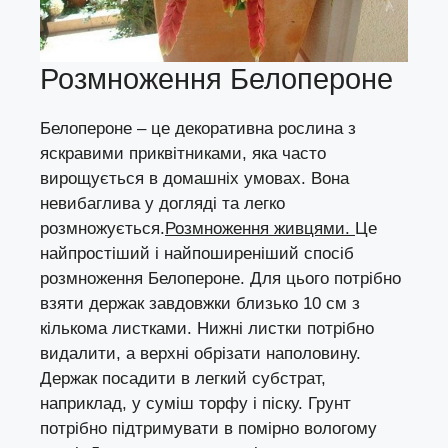
Розмноження Белопероне
Белопероне – це декоративна рослина з
яскравими приквітниками, яка часто
вирощується в домашніх умовах. Вона
невибаглива у догляді та легко
розмножується.
Розмноження живцями.
Це
найпростіший і найпоширеніший спосіб
розмноження Белопероне. Для цього потрібно
взяти держак завдовжки близько 10 см з
кількома листками. Нижні листки потрібно
видалити, а верхні обрізати наполовину.
Держак посадити в легкий субстрат,
наприклад, у суміш торфу і піску. Грунт
потрібно підтримувати в помірно вологому