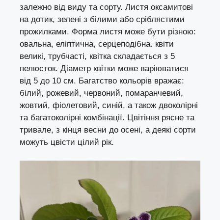
залежно від виду та сорту. Листя оксамитові
на дотик, зелені з білими або сріблястими
прожилками. Форма листя може бути різною:
овальна, еліптична, серцеподібна. квіти
великі, трубчасті, квітка складається з 5
пелюсток. Діаметр квітки може варіюватися
від 5 до 10 см. Багатство кольорів вражає:
білий, рожевий, червоний, помаранчевий,
жовтий, фіолетовий, синій, а також двоколірні
та багатоколірні комбінації. Цвітіння рясне та
тривале, з кінця весни до осені, а деякі сорти
можуть цвісти цілий рік.