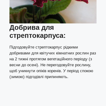
Добрива
для
с
трептокарпус
а
:
Підгодовуйте стрептокарпус рідкими
добривами для квітучих кімнатних рослин раз
на 2 тижні протягом вегетаційного періоду (з
весни до осені). Не перегодовуйте рослину,
щоб уникнути опіків коренів. У період спокою
(зимою) підгодівлі припиняють.