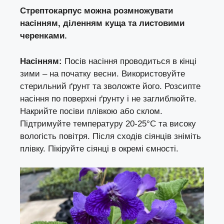
Стрептокарпус можна розмножувати
насінням, діленням куща та листовими
черенками.
Насінням:
Посів насіння проводиться в кінці
зими – на початку весни. Використовуйте
стерильний ґрунт та зволожте його. Розсипте
насіння по поверхні ґрунту і не заглиблюйте.
Накрийте посіви плівкою або склом.
Підтримуйте температуру 20-25°C та високу
вологість повітря. Після сходів сіянців зніміть
плівку. Пікіруйте сіянці в окремі ємності.