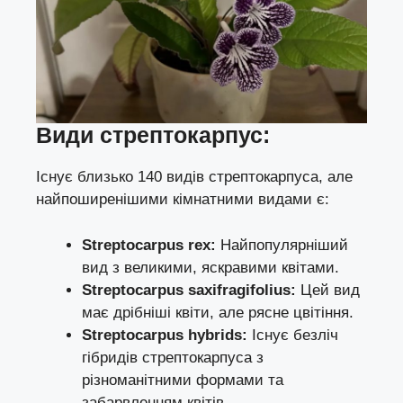
Види стрептокарпус:
Існує близько 140 видів стрептокарпуса, але
найпоширенішими кімнатними видами є:
Streptocarpus rex:
Найпопулярніший
вид з великими, яскравими квітами.
Streptocarpus saxifragifolius:
Цей вид
має дрібніші квіти, але рясне цвітіння.
Streptocarpus hybrids:
Існує безліч
гібридів стрептокарпуса з
різноманітними формами та
забарвленням квітів.