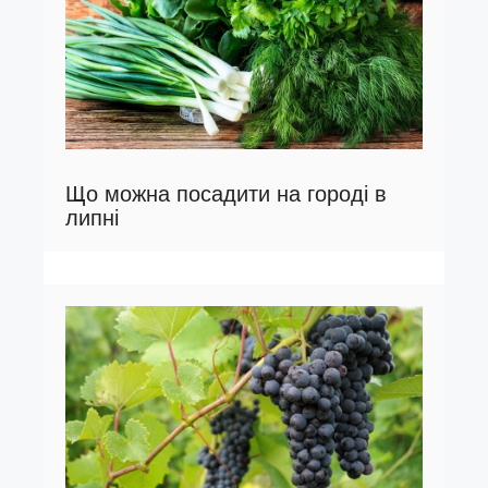
Що можна посадити на городі в
липні