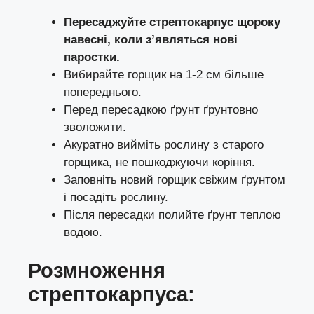
Пересаджуйте стрептокарпус щороку
навесні, коли з’являться нові
паростки.
Вибирайте горщик на 1-2 см більше
попереднього.
Перед пересадкою ґрунт ґрунтовно
зволожити.
Акуратно вийміть рослину з старого
горщика, не пошкоджуючи коріння.
Заповніть новий горщик свіжим ґрунтом
і посадіть рослину.
Після пересадки полийте ґрунт теплою
водою.
Розмноження
стрептокарпус
а: