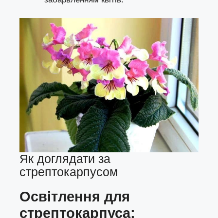
Як доглядати за
стрептокарпусом
Освітлення для
с
трептокарпус
а: