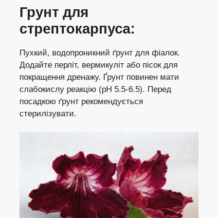
Грунт для
с
трептокарпус
а
:
Пухкий, водопроникний ґрунт для фіалок.
Додайте перліт, вермикуліт або пісок для
покращення дренажу. Ґрунт повинен мати
слабокислу реакцію (pH 5.5-6.5). Перед
посадкою ґрунт рекомендується
стерилізувати.