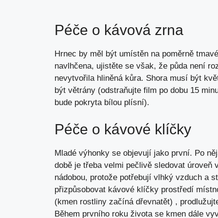
Péče o kávová zrna
Hrnec by měl být umístěn na poměrně tmavé
navlhčena, ujistěte se však, že půda není r
nevytvořila hliněná kůra. Shora musí být kv
být větrány (odstraňujte film po dobu 15 minu
bude pokryta bílou plísní).
Péče o kávové klíčky
Mladé výhonky se objevují jako první. Po něj
době je třeba velmi pečlivě sledovat úroveň 
nádobou, protože potřebují vlhký vzduch a st
přizpůsobovat kávové klíčky prostředí místno
(kmen rostliny začíná dřevnatět) , prodlužu
Během prvního roku života se kmen dále vyvíjí