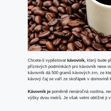
Chcete-li vypěstovat
kávovník,
který bude př
příznivých podmínkách pro kávovník nese ovo
kávovník dá 500 gramů kávových zrn, ze kte
kávový čaj se vaří ze skořápek v domovině 
Kávovník je
poměrně nenáročná rostlina, nevy
výšky dvou metrů. Je však velmi obtížné ji