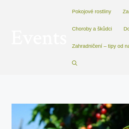
Přeskočit
na
Pokojové rostliny
Za
obsah
Choroby a škůdci
Do
Zahradničení – tipy od n