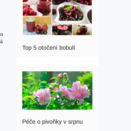
do
vá
Top 5 otočení bobulí
Péče o pivoňky v srpnu