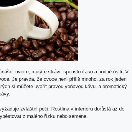
inášet ovoce, musíte strávit spoustu času a hodně úsilí. V
ce. Je pravda, že ovoce není příliš mnoho, za rok jeden
rých si můžete uvařit pravou voňavou kávu, a aromatický
kávy.
žaduje zvláštní péči. Rostlina v interiéru dorůstá až do
 vypěstovat z malého
řízku
nebo
semene
.