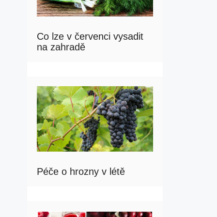
Co lze v červenci vysadit
na zahradě
Péče o hrozny v létě