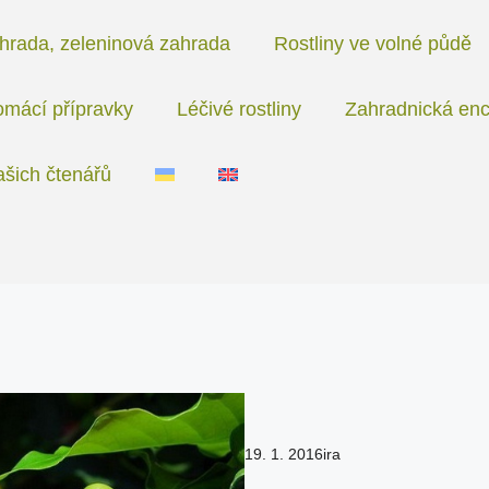
hrada, zeleninová zahrada
Rostliny ve volné půdě
mácí přípravky
Léčivé rostliny
Zahradnická enc
ašich čtenářů
19. 1. 2016
ira