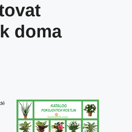
tovat
ík doma
ždé