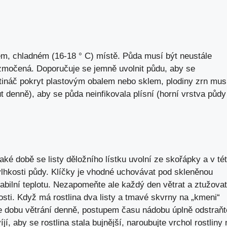
m, chladném (16-18 ° C) místě. Půda musí být neustále
ozmočená. Doporučuje se jemně uvolnit půdu, aby se
ětináč pokryt plastovým obalem nebo sklem, plodiny zrn mus
t denně), aby se půda neinfikovala plísní (horní vrstva půdy
aké době se listy děložního lístku uvolní ze skořápky a v té
vlhkosti půdy. Klíčky je vhodné uchovávat pod skleněnou
abilní teplotu. Nezapomeňte ale každý den větrat a ztužovat
sti. Když má rostlina dva listy a tmavé skvrny na „kmeni“
jte dobu větrání denně, postupem času nádobu úplně odstraňt
, aby se rostlina stala bujnější, naroubujte vrchol rostliny 