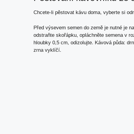
Chcete-li pěstovat kávu doma, vyberte si od
Před výsevem semen do země je nutné je nam
odstraňte skořápku, opláchněte semena v r
hloubky 0,5 cm, odizolujte. Kávová půda: drn
zrna vyklíčí.