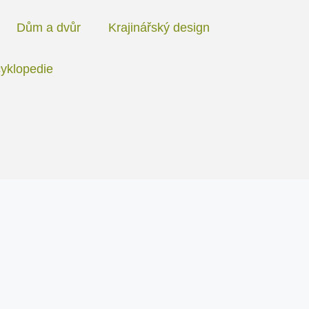
Dům a dvůr
Krajinářský design
yklopedie