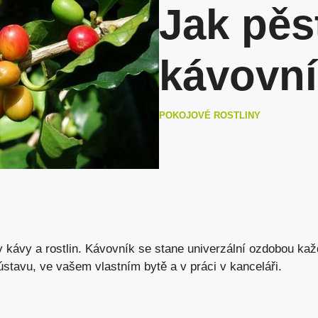
Jak pěs
kávovn
POKOJOVÉ ROSTLINY
 kávy a rostlin. Kávovník se stane univerzální ozdobou ka
stavu, ve vašem vlastním bytě a v práci v kanceláři.