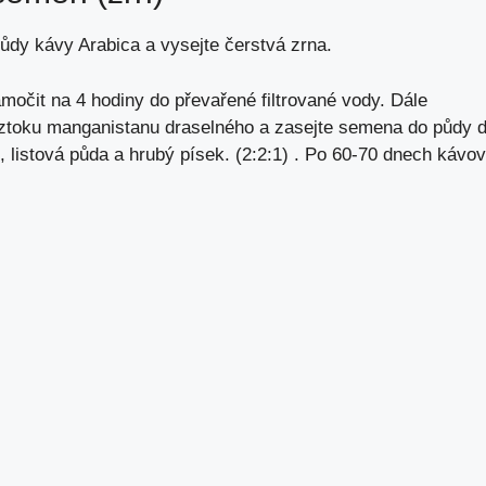
růdy kávy Arabica a vysejte čerstvá zrna.
očit na 4 hodiny do převařené filtrované vody. Dále
oztoku manganistanu draselného a zasejte semena do půdy 
, listová půda a hrubý písek. (2:2:1) . Po 60-70 dnech kávo