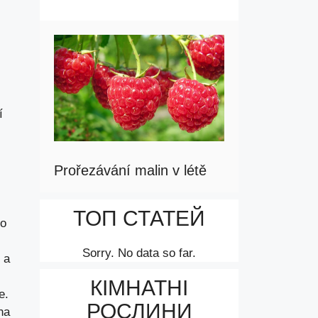
í
Prořezávání malin v létě
ТОП СТАТЕЙ
to
Sorry. No data so far.
 a
КІМНАТНІ
e.
РОСЛИНИ
na