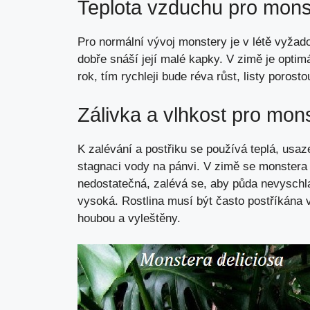
Teplota vzduchu pro mons
Pro normální vývoj monstery je v létě vyžad
dobře snáší její malé kapky. V zimě je optimá
rok, tím rychleji bude réva růst, listy porost
Zálivka a vlhkost pro mon
K zalévání a postřiku se používá teplá, usa
stagnaci vody na pánvi. V zimě se monstera 
nedostatečná, zalévá se, aby půda nevyschla
vysoká. Rostlina musí být často postříkána v
houbou a vyleštěny.