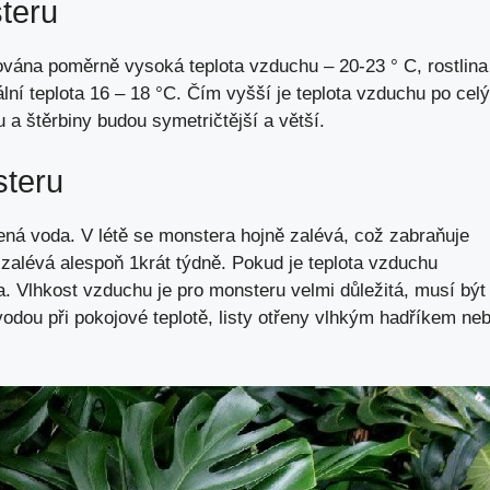
teru
ována poměrně vysoká teplota vzduchu – 20-23 ° C, rostlina
lní teplota 16 – 18 °C. Čím vyšší je teplota vzduchu po celý
ou a štěrbiny budou symetričtější a větší.
steru
zená voda. V létě se monstera hojně zalévá, což zabraňuje
zalévá alespoň 1krát týdně. Pokud je teplota vzduchu
. Vlhkost vzduchu je pro monsteru velmi důležitá, musí být
odou při pokojové teplotě, listy otřeny vlhkým hadříkem ne