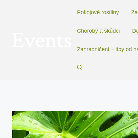
Přeskočit
na
Pokojové rostliny
Za
obsah
Choroby a škůdci
Do
Zahradničení – tipy od n