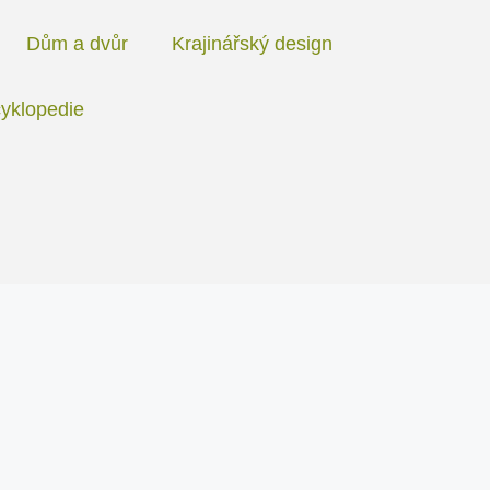
Dům a dvůr
Krajinářský design
yklopedie