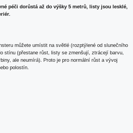
né péči dorůstá až do výšky 5 metrů, listy jsou lesklé,
riér.
steru můžete umístit na světlé (rozptýlené od slunečního
o stínu (přestane růst, listy se zmenšují, ztrácejí barvu,
biny, ale neumírá). Proto je pro normální růst a vývoj
ebo polostín.