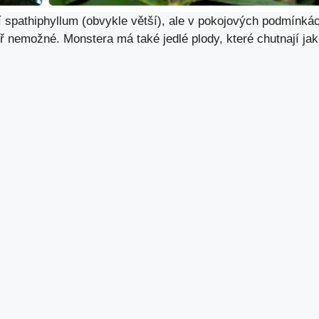
í spathiphyllum (obvykle větší), ale v pokojových podmínká
měř nemožné. Monstera má také jedlé plody, které chutnají ja