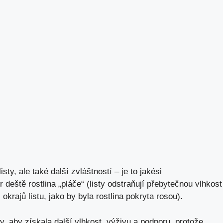
ty, ale také další zvláštností – je to jakési
deště rostlina „pláče“ (listy odstraňují přebytečnou vlhkost
okrajů listu, jako by byla rostlina pokryta rosou).
, aby získala další vlhkost, výživu a podporu, protože