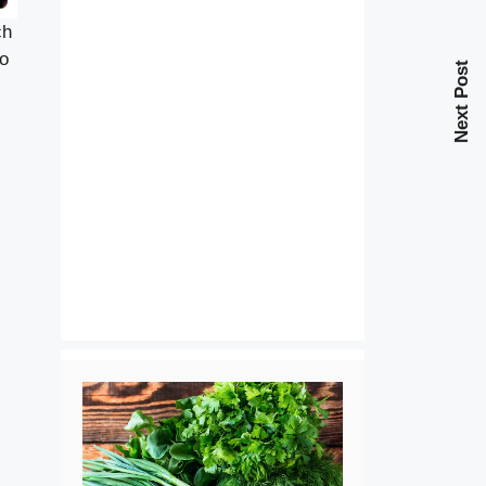
ch
ko
Next Post