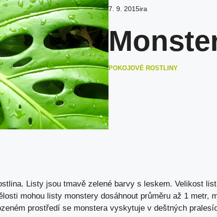
7. 9. 2015
ira
Monster
POKOJOVÉ ROSTLINY
ostlina. Listy jsou tmavě zelené barvy s leskem. Velikost lis
pělosti mohou listy monstery dosáhnout průměru až 1 metr, 
rozeném prostředí se monstera vyskytuje v deštných pralesí