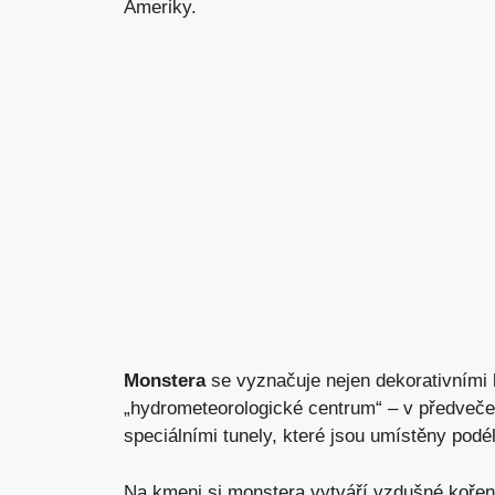
Ameriky.
Monstera
se vyznačuje nejen dekorativními lis
„hydrometeorologické centrum“ – v předvečer 
speciálními tunely, které jsou umístěny podél 
Na kmeni si monstera vytváří vzdušné kořeny