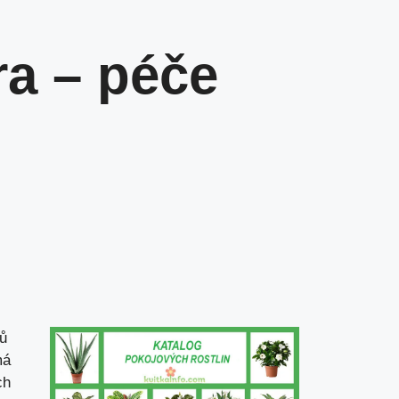
a – péče
tů
má
ch