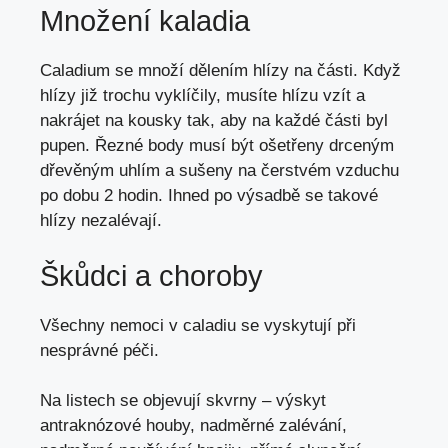
Množení kaladia
Caladium se množí dělením hlízy na části. Když
hlízy již trochu vyklíčily, musíte hlízu vzít a
nakrájet na kousky tak, aby na každé části byl
pupen. Řezné body musí být ošetřeny drceným
dřevěným uhlím a sušeny na čerstvém vzduchu
po dobu 2 hodin. Ihned po výsadbě se takové
hlízy nezalévají.
Škůdci a choroby
Všechny nemoci v caladiu se vyskytují při
nesprávné péči.
Na listech se objevují skvrny – výskyt
antraknózové
houby, nadměrné zalévání,