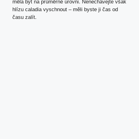
měla být na průměrné úrovni. Nenechávejte však
hlízu caladia vyschnout – měli byste ji čas od
času zalít.