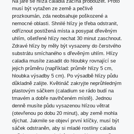
Na jaře se hlíza caladia začíná probouzet. Proto
musí být vytažen ze země a pečlivě
prozkoumán, zda neobsahuje poškozené a
nemocné oblasti. Shnilé hlízy je třeba odstranit,
odříznout postižená místa a posypat dřevěným
uhlím, ošetřené hlízy nechat 30 minut zaschnout.
Zdravé hlízy by měly být vysazeny do čerstvého
substrátu smíchaného s dřevěným uhlím. Hlízy
caladia musíte zasadit do hloubky rovnající se
jejich průměru (například: průměr hlízy 5 cm,
hloubka výsadby 5 cm). Po výsadbě hlízy půdu
důkladně zalijte. Květináč zakryjte neprůhledným
plastovým sáčkem (caladium se rádo budí na
tmavém a dobře navlhčeném místě). Jednou
denně musíte půdu vysazenou hlízou větrat
(otevřenou po dobu 20 minut), aby země mohla
dýchat. Jakmile se objeví první klíčky, musí být
sáček odstraněn, aby si mladé rostliny caladia