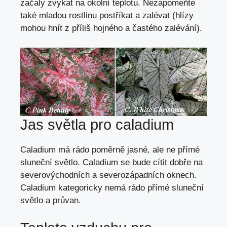
začaly zvykat na okolní teplotu. Nezapomeňte
také mladou rostlinu postříkat a zalévat (hlízy
mohou hnít z příliš hojného a častého zalévání).
Jas světla pro caladium
Caladium má rádo poměrně jasné, ale ne přímé
sluneční světlo. Caladium se bude cítit dobře na
severovýchodních a severozápadních oknech.
Caladium kategoricky nemá rádo přímé sluneční
světlo a průvan.