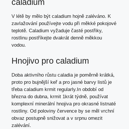
caladium
V létě by mělo být caladium hojně zaléváno. K
zavlažování používejte vodu při měkké pokojové
teplotě. Caladium vyžaduje časté postřiky,
rostlinu postříkejte dvakrát denně měkkou
vodou.
Hnojivo pro caladium
Doba aktivního růstu caladia je poměrně krátká,
proto pro bujnější keř a pro jasné barvy listů je
třeba caladium krmit regularly.In období od
března do dubna, krmit 1krát týdně, používat
komplexní minerální hnojiva pro okrasné listnaté
rostliny. Od poloviny července by se měl vrchní
obvaz postupně snižovat a v srpnu omezit
zalévání.