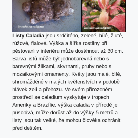
Listy Caladia
jsou srdčitého, zelené, bílé, žluté,
růžové, fialové. Výška a šířka rostliny při
pěstování v interiéru může dosáhnout až 30 cm.
Barva listů může být jednobarevná nebo s
barevnými žilkami, skvrnami, pruhy nebo s
mozaikovými ornamenty. Květy jsou malé, bílé,
shromážděné v malých květenstvích v podobě
hlávek zelí a přehozu. Ve svém přirozeném
prostředí se caladium vyskytuje v tropech
Ameriky a Brazílie, výška caladia v přírodě je
působivá, může dorůst až do výšky 5 metrů a
listy jsou tak velké, že mohou člověka ochránit
před deštěm.