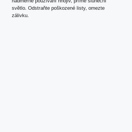
nadměrné používání hnojiv, přímé sluneční
světlo. Odstraňte poškozené listy, omezte
zálivku.