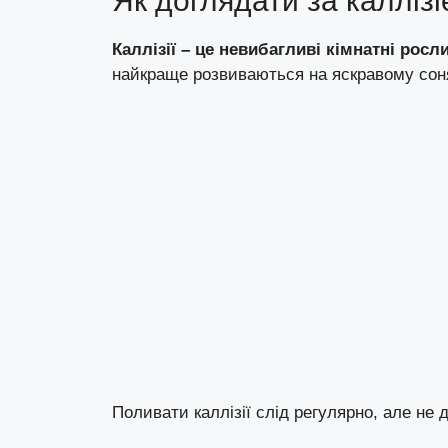
Як доглядати за калліз
Каллізії – це невибагливі кімнатні росл
найкраще розвиваються на яскравому соня
Поливати каллізії слід регулярно, але не