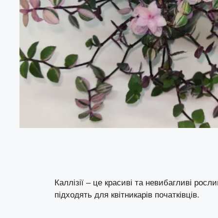
Каллізії – це красиві та невибагливі росл
підходять для квітникарів початківців.