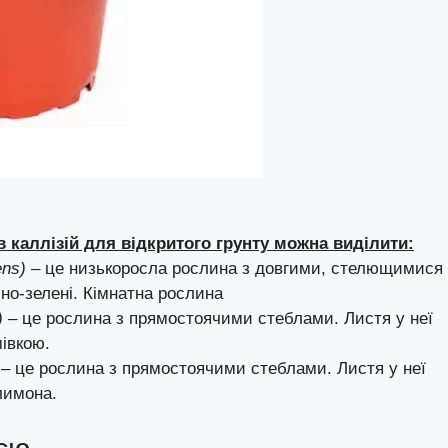
в каллізій
для відкритого грунту можна виділити:
ens)
– це низькоросла рослина з довгими, стелющимися
мно-зелені. Кімнатна рослина
)
– це рослина з прямостоячими стеблами. Листя у неї
мівкою.
– це рослина з прямостоячими стеблами. Листя у неї
лимона.