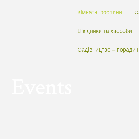
Перейти
до
Кімнатні рослини
С
вмісту
Шкідники та хвороби
Садівництво – поради 