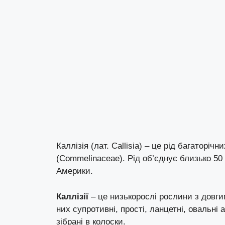
Каллізія (лат. Callisia) – це рід багаторі
(Commelinaceae). Рід об’єднує близько 50 
Америки.
Каллізії
– це низькорослі рослини з дов
них супротивні, прості, ланцетні, овальні а
зібрані в колоски.