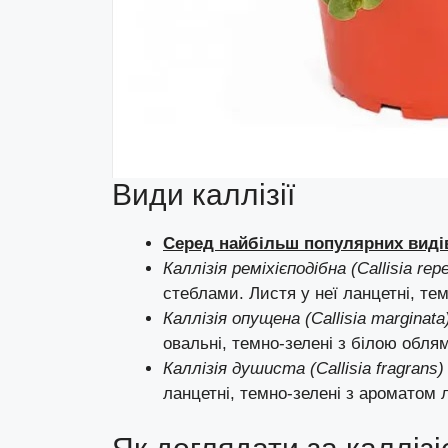
Види каллізії
Серед найбільш популярних
виді
Каллізія реміхієподібна (Callisia rep
стеблами. Листя у неї ланцетні, те
Каллізія опущена (Callisia marginata
овальні, темно-зелені з білою обля
Каллізія душиста (Callisia fragrans)
ланцетні, темно-зелені з ароматом 