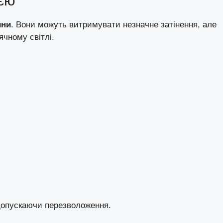
ією
ини
. Вони можуть витримувати незначне затінення, але
чному світлі.
 допускаючи перезволоження.