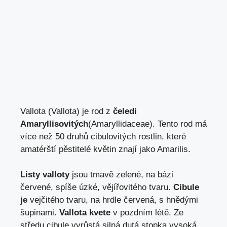
Vallota (Vallota) je rod z
čeledi
Amaryllisovitých
(Amaryllidaceae). Tento rod má
více než 50 druhů cibulovitých rostlin, které
amatérští pěstitelé květin znají jako
Amarilis
.
Listy valloty
jsou tmavě zelené, na bázi
červené, spíše úzké, vějířovitého tvaru.
Cibule
je
vejčitého tvaru, na hrdle červená, s hnědými
šupinami.
Vallota kvete
v pozdním létě. Ze
středu cibule vyrůstá silná dutá stopka vysoká