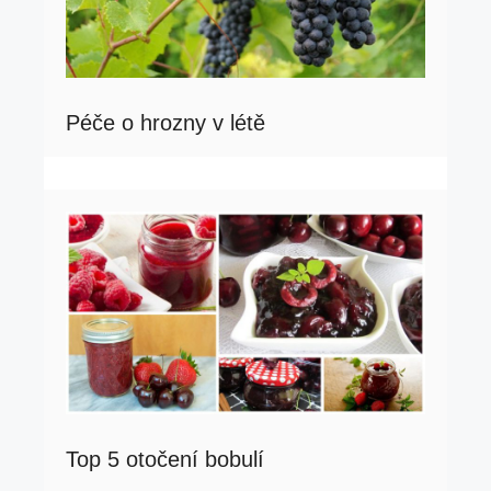
Péče o hrozny v létě
Top 5 otočení bobulí