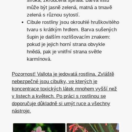
široká, zkroucená spirála. Barva listů
může být jasně zelená, matná a tmavě
zelená s různou sytostí.
Cibule rostliny jsou okrouhlé hruškovitého
tvaru s krátkým hrdlem. Barva sušených
šupin je dalším rozlišovacím znakem:
pokud je jejich horní strana obvykle
hnědá, pak je vnitřní strana světle
karmínová.
Pozornost! Vallota je jedovatá rostlina. Zvláště
nebezpečné jsou cibulky, ve kterých je
koncentrace toxických látek mnohem vyšší než
v listech a květech. Po práci s rostlinou se
doporučuje důkladně si umýt ruce a všechny
nástroje.