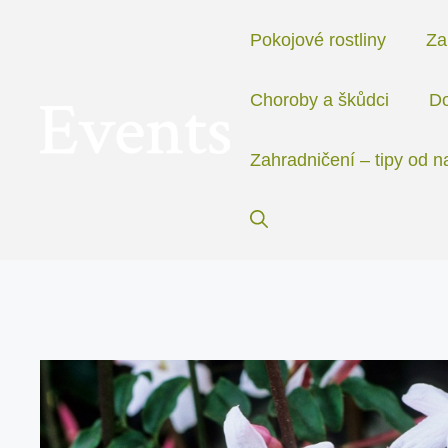
Přeskočit
na
Pokojové rostliny
Za
obsah
Choroby a škůdci
Do
Zahradničení – tipy od n