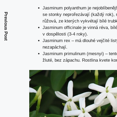
Jasminum polyanthum je nejoblíbenějš
Previous Post
se stonky neprořezávají (každý rok), 
růžová, ze kterých vykvétají bílé trub
Jasminum officinale je vinná réva, bíl
v dospělosti (3-4 roky).
Jasminum rex – má dlouhé vejčité list
nezapáchají.
Jasminum primulinum (mesnyi) – tento
žluté, bez zápachu. Rostlina kvete ko