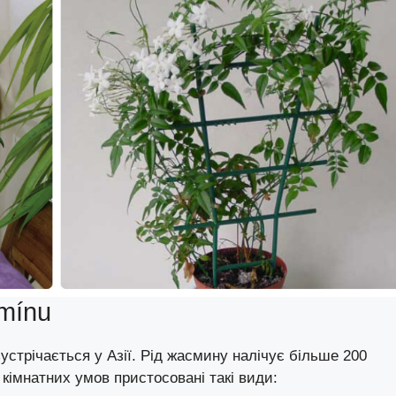
smínu
стрічається у Азії. Рід жасмину налічує більше 200
 кімнатних умов пристосовані такі види: