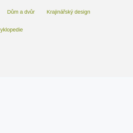
Dům a dvůr
Krajinářský design
yklopedie