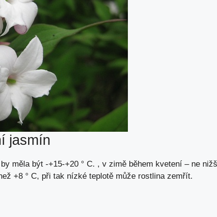
ní jasmín
 by měla být -+15-+20 ° C. , v zimě během kvetení – ne nižš
ež +8 ° C, při tak nízké teplotě může rostlina zemřít.