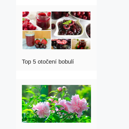
Top 5 otočení bobulí