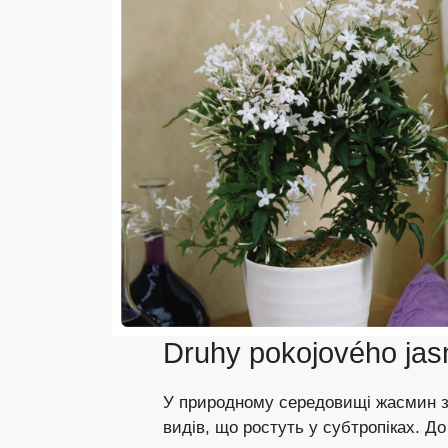
Druhy pokojového ja
У природному середовищі жасмин зу
видів, що ростуть у субтропіках. До