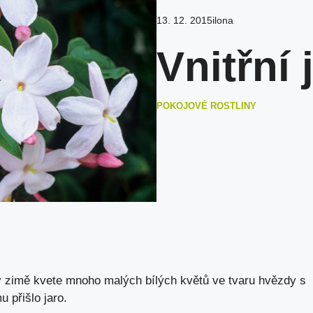
13. 12. 2015
ilona
Vnitřní
POKOJOVÉ ROSTLINY
é v zimě kvete mnoho malých bílých květů ve tvaru hvězdy s
 přišlo jaro.