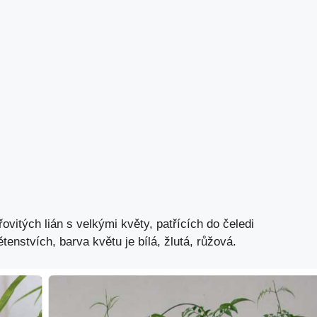
ovitých lián s velkými květy, patřících do čeledi
enstvích, barva květu je bílá, žlutá, růžová.