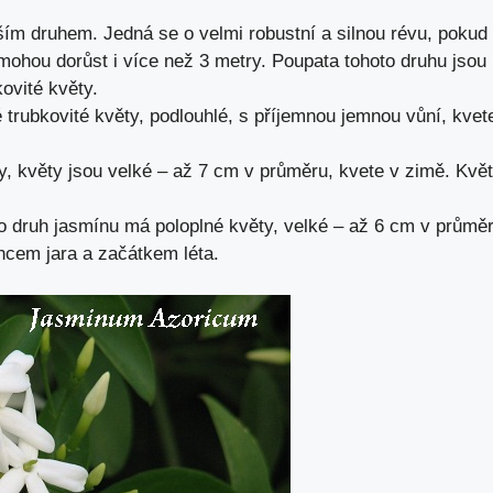
ím druhem. Jedná se o velmi robustní a silnou révu, pokud
mohou dorůst i více než 3 metry. Poupata tohoto druhu jsou
kovité květy.
é trubkovité květy, podlouhlé, s příjemnou jemnou vůní, kvet
y, květy jsou velké – až 7 cm v průměru, kvete v zimě. Kvě
 druh jasmínu má poloplné květy, velké – až 6 cm v průměr
ncem jara a začátkem léta.