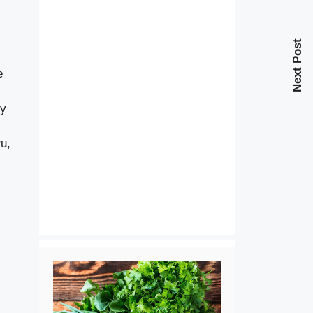
Next Post
e
ty
u,