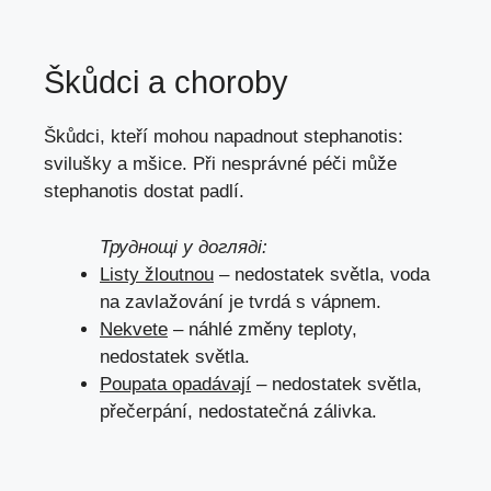
Škůdci a choroby
Škůdci, kteří mohou napadnout stephanotis:
svilušky
a
mšice
. Při nesprávné péči může
stephanotis dostat
padlí
.
Труднощі у догляді:
Listy žloutnou
– nedostatek světla, voda
na zavlažování je tvrdá s vápnem.
Nekvete
– náhlé změny teploty,
nedostatek světla.
Poupata opadávají
– nedostatek světla,
přečerpání, nedostatečná zálivka.