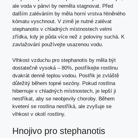
ale voda v pánvi by neměla stagnovat. Před
dalším zaléváním by měla horní vrstva hliněného
kómatu vyschnout. V zimě je nutné zalévat
stephanotis v chladných místnostech velmi
zřídka, kdy je půda více než z poloviny suchá. K
zavlažování používejte usazenou vodu.
Vlhkost vzduchu pro stephanotis by měla být
dostatečně vysoká – 80%, postříkejte rostlinu
dvakrát denně teplou vodou. Postřik je zvláště
důležitý během topné sezóny. Pokud rostlina
hibernuje v chladných místnostech, je lepší ji
nestříkat, aby se neobjevily choroby. Během
kvetení se rostlina nestříká, ale
zvyšuje se
vlhkost v okolí rostliny
.
Hnojivo pro stephanotis