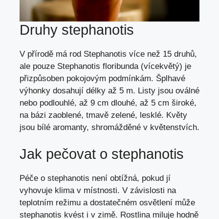
Druhy stephanotis
V přírodě má rod Stephanotis více než 15 druhů,
ale pouze Stephanotis floribunda (vícekvětý) je
přizpůsoben pokojovým podmínkám. Šplhavé
výhonky dosahují délky až 5 m. Listy jsou oválné
nebo podlouhlé, až 9 cm dlouhé, až 5 cm široké,
na bázi zaoblené, tmavě zelené, lesklé. Květy
jsou bílé aromanty, shromážděné v květenstvích.
Jak pečovat o stephanotis
Péče o stephanotis není obtížná, pokud jí
vyhovuje klima v místnosti. V závislosti na
teplotním režimu a dostatečném osvětlení může
stephanotis kvést i v zimě. Rostlina miluje hodně