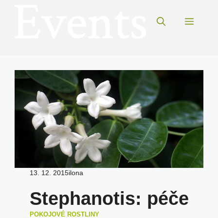
Přeskočit
na
Menu
obsah
13. 12. 2015
ilona
Stephanotis: péče
POKOJOVÉ ROSTLINY