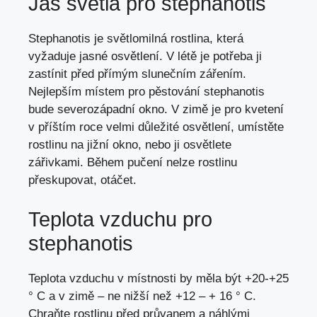
Jas světla pro stephanotis
Stephanotis je světlomilná rostlina, která
vyžaduje jasné osvětlení. V létě je potřeba ji
zastínit před přímým slunečním zářením.
Nejlepším místem pro pěstování stephanotis
bude severozápadní okno. V zimě je pro kvetení
v příštím roce velmi důležité osvětlení, umístěte
rostlinu na jižní okno, nebo ji osvětlete
zářivkami. Během pučení nelze rostlinu
přeskupovat, otáčet.
Teplota vzduchu pro
stephanotis
Teplota vzduchu v místnosti by měla být +20-+25
° C a v zimě – ne nižší než +12 – + 16 ° C.
Chraňte rostlinu před průvanem a náhlými