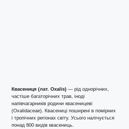
Квасениця (лат. Oxalis)
— рід однорічних,
частіше багаторічних трав, іноді
напівчагарників родини квасеницеві
(Oxalidaceae). Квасениці поширені в помірних
і тропічних регіонах світу. Усього налічується
понад 800 видів квасениць.