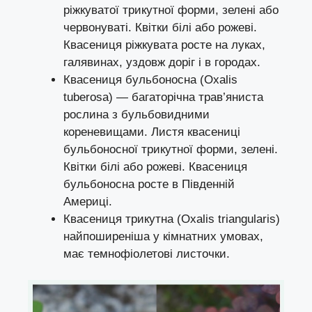
ріжкуватої трикутної форми, зелені або
червонуваті. Квітки білі або рожеві.
Квасениця ріжкувата росте на луках,
галявинах, уздовж доріг і в городах.
Квасениця бульбоносна (Oxalis
tuberosa) — багаторічна трав’яниста
рослина з бульбовидними
кореневищами. Листя квасениці
бульбоносної трикутної форми, зелені.
Квітки білі або рожеві. Квасениця
бульбоносна росте в Південній
Америці.
Квасениця трикутна (Oxalis triangularis)
найпоширеніша у кімнатних умовах,
має темнофіолетові листочки.