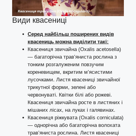
Види квасениці
Серед найбільш поширених видів
квасениць можна виділити такі:
Квасениця звичайна (Oxalis acetosella)
— багаторічна трав’яниста рослина з
тонким розгалуженим повзучим
кореневищем, вкритим м’ясистими
лусочками. Листя квасениці звичайної
трикутної форми, зелені або
червонуваті. Квітки білі або рожеві.
Квасениця звичайна росте в листяних і
мішаних лісах, на луках і галявинах.
Квасениця ріжкувата (Oxalis corniculata)
— однорічна або багаторічна волохата
трав’яниста рослина. Листя квасениці