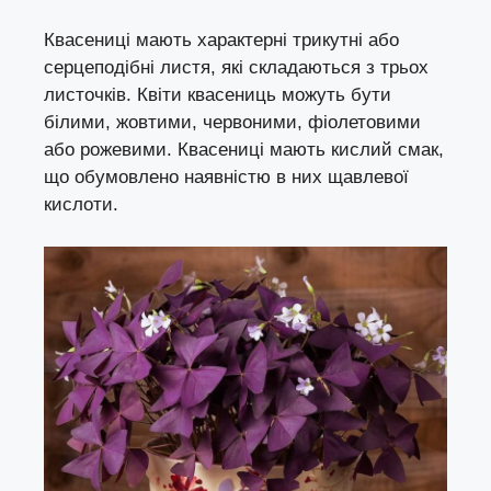
Квасениці мають характерні трикутні або
серцеподібні листя, які складаються з трьох
листочків. Квіти квасениць можуть бути
білими, жовтими, червоними, фіолетовими
або рожевими. Квасениці мають кислий смак,
що обумовлено наявністю в них щавлевої
кислоти.