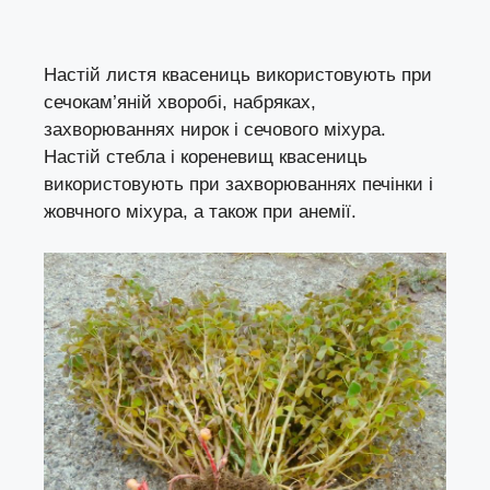
Настій листя квасениць використовують при
сечокам’яній хворобі, набряках,
захворюваннях нирок і сечового міхура.
Настій стебла і кореневищ квасениць
використовують при захворюваннях печінки і
жовчного міхура, а також при анемії.