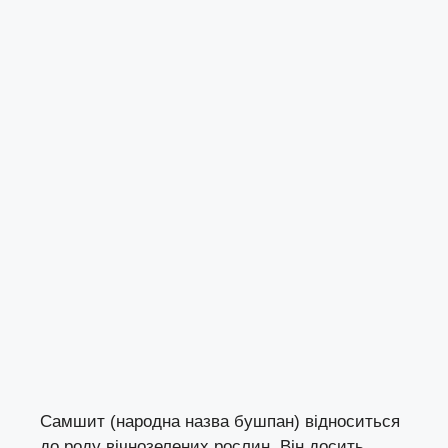
Самшит (народна назва бушпан) відноситься
до роду вічнозелених рослин. Він досить