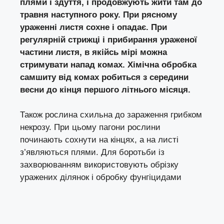
плями і здуття, і продовжують жити там до
травня наступного року. При рясному
ураженні листя сохне і опадає. При
регулярній стрижці і прибирання ураженої
частини листя, в якійсь мірі можна
стримувати напад комах. Хімічна обробка
самшиту від комах робиться з середини
весни до кінця першого літнього місяця.
Також рослина схильна до зараження грибком
некрозу. При цьому пагони рослини
починають сохнути на кінцях, а на листі
з’являються плями. Для боротьби із
захворюванням використовують обрізку
уражених ділянок і обробку фунгіцидами