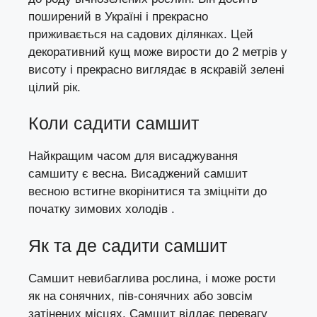
поширений в Україні і прекрасно
приживається на садових ділянках. Цей
декоративний кущ може вирости до 2 метрів у
висоту і прекрасно виглядає в яскравій зелені
цілий рік.
Коли садити самшит
Найкращим часом для висаджування
самшиту є весна. Висаджений самшит
весною встигне вкорінитися та зміцніти до
початку зимових холодів .
Як та де садити самшит
Самшит невибаглива рослина, і може рости
як на сонячних, пів-сонячних або зовсім
затінених місцях. Самшит віддає перевагу