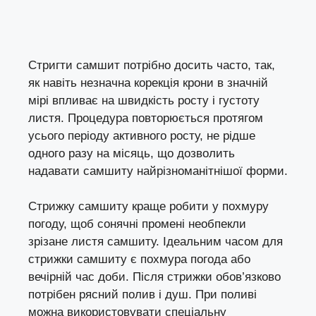
Стригти самшит потрібно досить часто, так,
як навіть незначна корекція крони в значній
мірі впливає на швидкість росту і густоту
листя. Процедура повторюється протягом
усього періоду активного росту, не рідше
одного разу на місяць, що дозволить
надавати самшиту найрізноманітнішої форми.
Стрижку самшиту краще робити у похмуру
погоду, щоб сонячні промені необпекли
зрізане листя самшиту. Ідеальним часом для
стрижки самшиту є похмура погода або
вечірній час доби. Після стрижки обов’язково
потрібен рясний полив і душ. При поливі
можна використовувати спеціальну