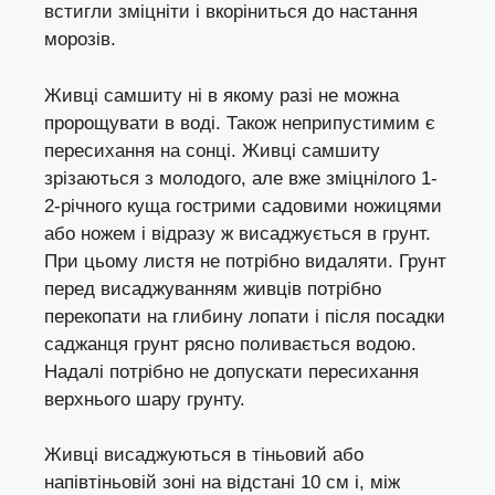
встигли зміцніти і вкоріниться до настання
морозів.
Живці самшиту ні в якому разі не можна
пророщувати в воді. Також неприпустимим є
пересихання на сонці. Живці самшиту
зрізаються з молодого, але вже зміцнілого 1-
2-річного куща гострими садовими ножицями
або ножем і відразу ж висаджується в грунт.
При цьому листя не потрібно видаляти. Грунт
перед висаджуванням живців потрібно
перекопати на глибину лопати і після посадки
саджанця грунт рясно поливається водою.
Надалі потрібно не допускати пересихання
верхнього шару грунту.
Живці висаджуються в тіньовий або
напівтіньовій зоні на відстані 10 см і, між