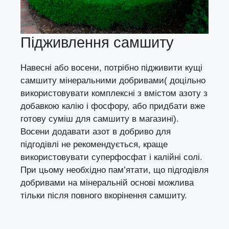
Підживлення самшиту
Навесні або восени, потрібно підживити кущі
самшиту мінеральними добривами( доцільно
використовувати комплексні з вмістом азоту з
добавкою калію і фосфору, або придбати вже
готову суміш для самшиту в магазині).
Восени додавати азот в добриво для
підгодівлі не рекомендується, краще
використовувати суперфосфат і калійні солі.
При цьому необхідно пам’ятати, що підгодівля
добривами на мінеральній основі можлива
тільки після повного вкорінення самшиту.