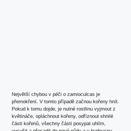
Největší chybou v péči o zamioculcas je
přemokření. V tomto případě začnou kořeny hnít.
Pokud k tomu dojde, je nutné rostlinu vyjmout z
květináče, opláchnout kořeny, odříznout shnilé
části kořenů, všechny části posypat uhlím,
vysušit a přesadit do nové půdy a v budoucnu