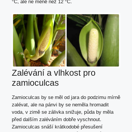
°C, ale ne méně než 12 °C.
Zalévání a vlhkost pro
zamioculcas
Zamioculcas by se měl od jara do podzimu mírně
zalévat, ale na pánvi by se neměla hromadit
voda, v zimě se zálivka snižuje, půda by měla
před dalším zaléváním dobře vyschnout.
Zamioculcas snáší krátkodobé přesušení