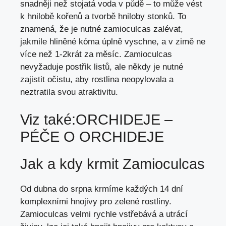
snadněji než stojatá voda v půdě – to může vést
k hnilobě kořenů a tvorbě hniloby stonků. To
znamená, že je nutné zamioculcas zalévat,
jakmile hliněné kóma úplně vyschne, a v zimě ne
více než 1-2krát za měsíc. Zamioculcas
nevyžaduje postřik listů, ale někdy je nutné
zajistit očistu, aby rostlina neopylovala a
neztratila svou atraktivitu.
Viz také:
ORCHIDEJE –
PÉČE O ORCHIDEJE
Jak a kdy krmit Zamioculcas
Od dubna do srpna krmíme každých 14 dní
komplexními hnojivy pro zelené rostliny.
Zamioculcas velmi rychle vstřebává a utrácí