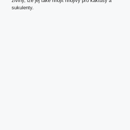
živiny, lze jej také hnojit hnojivy pro kaktusy a
sukulenty.