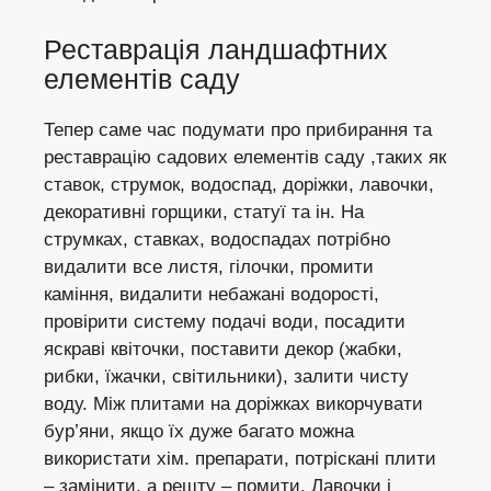
Реставрація ландшафтних
елементів саду
Тепер саме час подумати про прибирання та
реставрацію садових елементів саду ,таких як
ставок, струмок, водоспад, доріжки, лавочки,
декоративні горщики, статуї та ін. На
струмках, ставках, водоспадах потрібно
видалити все листя, гілочки, промити
каміння, видалити небажані водорості,
провірити систему подачі води, посадити
яскраві квіточки, поставити декор (жабки,
рибки, їжачки, світильники), залити чисту
воду. Між плитами на доріжках викорчувати
бур’яни, якщо їх дуже багато можна
використати хім. препарати, потріскані плити
– замінити, а решту – помити. Лавочки і