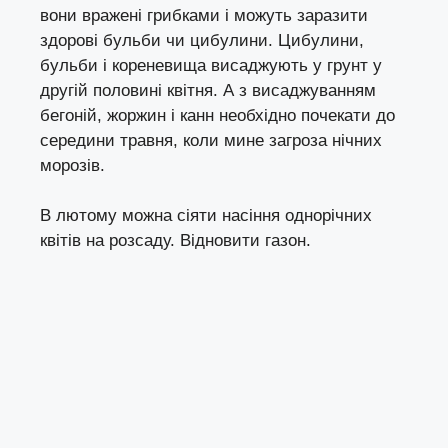
вони вражені грибками і можуть заразити
здорові бульби чи цибулини. Цибулини,
бульби і кореневища висаджують у грунт у
другій половині квітня. А з висаджуванням
бегоній
,
жоржин
і канн необхідно почекати до
середини травня, коли мине загроза нічних
морозів.
В лютому можна
сіяти насіння однорічних
квітів на розсаду
.
Відновити газон
.