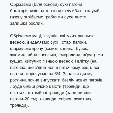
Обрізаємо (біля основи) сухі пагони
багаторічників на квіткових клумбах, з клумб і
газону згрібаємо граблями сухе листя і
залишки рослин.
Обрізаємо кущі, з кущів, квітучих ранньою
весною, видаляємо сухі і старі пагони,
формуємо крону (кизил, калина, бузок,
жасмин, айва японська, смородина, аґрус). На
кущах, квітучих пізньою весною і влітку (на
пагонах, що з’явилися в поточному році), всі
пагони вкорочуємо на 3/4. Завдяки цьому
рослина почне випускати безліч нових пагонів
, буде більш рясно цвісти (троянди, що
в’ються, штамбові троянди (залишивши
пагони-20 см), лаванда, спірея, рокитник,
троянди).