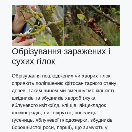
Обрізування заражених і
сухих гілок
Обрізування пошкоджених чи хворих гілок
сприяють поліпшенню фітосанітарного стану
дерев. Таким чином ми зменшуємо кількість
шкідників та збудників хвороб (жука
яблуневого квіткоїда, кліщів, яйцекладок
шовкопрядів, листокруток, попелиць,
гусениць, яблуневої плодожерки, збудників
борошнистої роси, парші), що зимують у