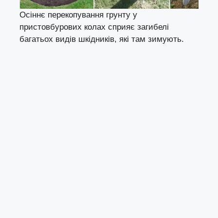
Осіннє перекопування грунту у
пристовбурових колах сприяє загибелі
багатьох видів шкідників, які там зимують.