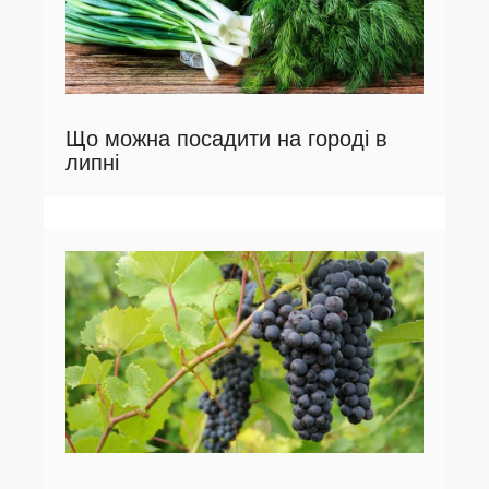
Що можна посадити на городі в
липні