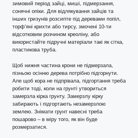
зимовий період зайці, миші, підмерзання,
сонячні опіки. Для відлякування зайців та
інших гризунів розсипте під деревами попіл,
торф’яні крихти або тирсу, змочені 10-ти
відсотковим розчином креоліну, або
використайте підручні матеріали такі як сітка,
пластикова труба.
Щоб нижня частина крони не підмерзала,
пізньою осінню дерева потрібно підгорнути.
Але щоб кора не підпрівала, підгортання треба
робити тоді, коли на грунті утвориться
замерзла кірка грунту. Замерзлу кірку
забирають і підгортають незамерзлою
землею. Знімати грунт навесні треба
пошарово – в міру того, як він буде
розмерзатися.