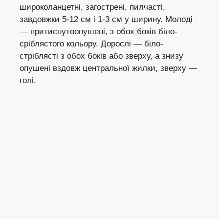
широколанцетні, загострені, пилчасті,
завдовжки 5-12 см і 1-3 см у ширину. Молоді
— притиснутоопушені, з обох боків біло-
сріблястого кольору. Дорослі — біло-
стріблясті з обох боків або зверху, а знизу
опушені вздовж центральної жилки, зверху —
голі.