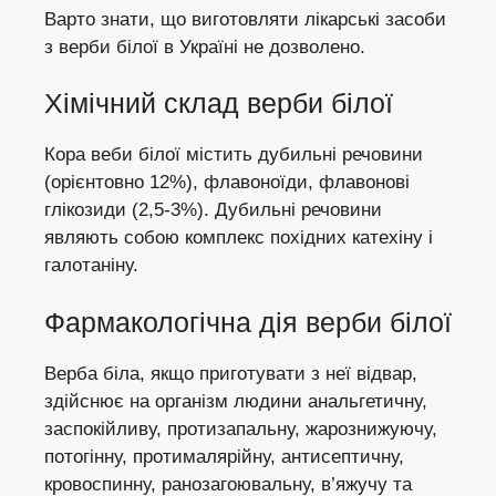
Варто знати, що виготовляти лікарські засоби
з верби білої в Україні не дозволено.
Хімічний склад верби білої
Кора веби білої містить дубильні речовини
(орієнтовно 12%), флавоноїди, флавонові
глікозиди (2,5-3%). Дубильні речовини
являють собою комплекс похідних катехіну і
галотаніну.
Фармакологічна дія верби білої
Верба біла, якщо приготувати з неї відвар,
здійснює на організм людини анальгетичну,
заспокійливу, протизапальну, жарознижуючу,
потогінну, протималярійну, антисептичну,
кровоспинну, ранозагоювальну, в’яжучу та