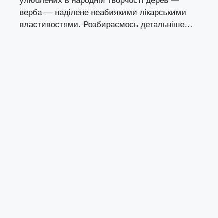
улюблених в народній творчості дерев —
верба — наділене неабиякими лікарськими
властивостями. Розбираємось детальніше…