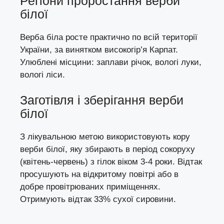
Регіони проростання верби
білої
Верба біла росте практично по всій території
України, за винятком високогір’я Карпат.
Улюблені місцини: заплави річок, вологі луки,
вологі ліси.
Заготівля і зберігання верби
білої
З лікувальною метою використовують кору
верби білої, яку збирають в період сокоруху
(квітень-червень) з гілок віком 3-4 роки. Відтак
просушують на відкритому повітрі або в
добре провітрюваних приміщеннях.
Отримують відтак 33% сухої сировини.