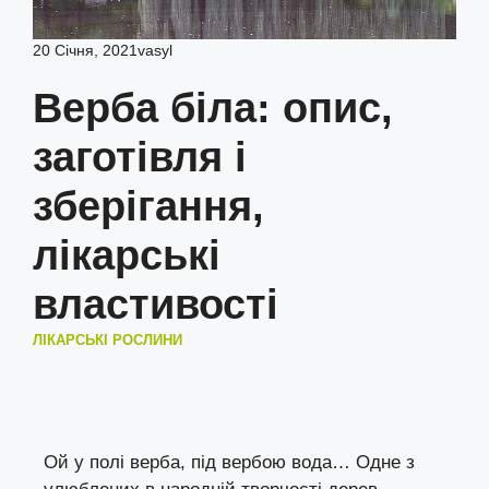
20 Січня, 2021
vasyl
Верба біла: опис,
заготівля і
зберігання,
лікарські
властивості
ЛІКАРСЬКІ РОСЛИНИ
Ой у полі верба, під вербою вода… Одне з