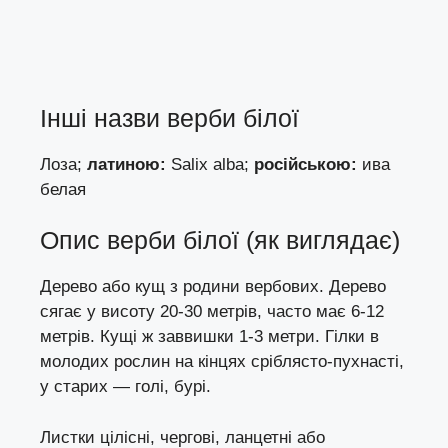
Інші назви верби білої
Лоза;
латиною:
Salix alba;
російською:
ива
белая
Опис верби білої (як виглядає)
Дерево або кущ з родини вербових. Дерево
сягає у висоту 20-30 метрів, часто має 6-12
метрів. Кущі ж заввишки 1-3 метри. Гілки в
молодих рослин на кінцях сріблясто-пухнасті,
у старих — голі, бурі.
Листки цілісні, чергові, ланцетні або