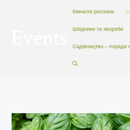
Перейти
до
Кімнатні рослини
С
вмісту
Шкідники та хвороби
Садівництво – поради 