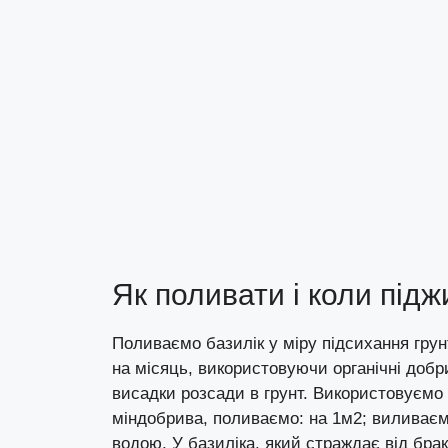
Як поливати і коли підж
Поливаємо базилік у міру підсихання гру
на місяць, використовуючи органічні добр
висадки розсади в грунт. Використовуємо 
міндобрива, поливаємо: на 1м2; виливаєм
водою. У базиліка, який страждає від бра