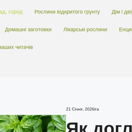
ад, город
Рослини відкритого грунту
Дім і дв
Домашні заготовки
Лікарські рослини
Енци
наших читачів
21 Січня, 2026
ira
Як догл