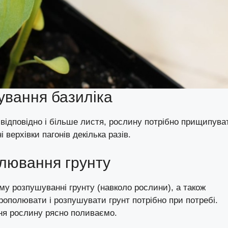
ування базиліка
ідповідно і більше листя, рослину потрібно прищипува
і верхівки пагонів декілька разів.
лювання грунту
му розпушуванні грунту (навколо рослини), а також
рополювати і розпушувати грунт потрібно при потребі.
ня рослину рясно поливаємо.