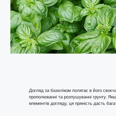
Догляд за базиліком полягає в його своєч
прополюванні та розпушуванні грунту. Якщ
елементів догляду, ця пряність дасть баг