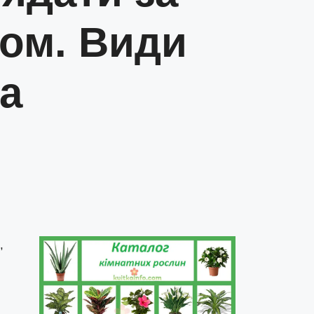
ком. Види
а
,