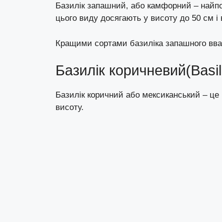
Базилік запашний, або камфорний – найп
цього виду досягають у висоту до 50 см і
Кращими сортами базиліка запашного вваж
Базилік коричневий(Basil
Базилік коричний або мексиканський – це 
висоту.