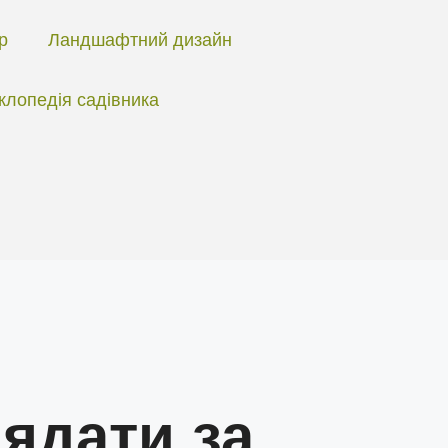
ір
Ландшафтний дизайн
клопедія садівника
ядати за