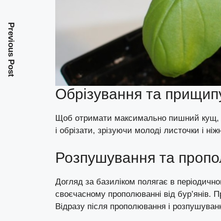
Previous Post
Обрізування та прищип
Щоб отримати максимально пишний кущ, в
і обрізати, зрізуючи молоді листочки і ніжн
Розпушування та пропо
Догляд за базиліком полягає в періодично
своєчасному прополюванні від бур’янів. П
Відразу після прополювання і розпушуван