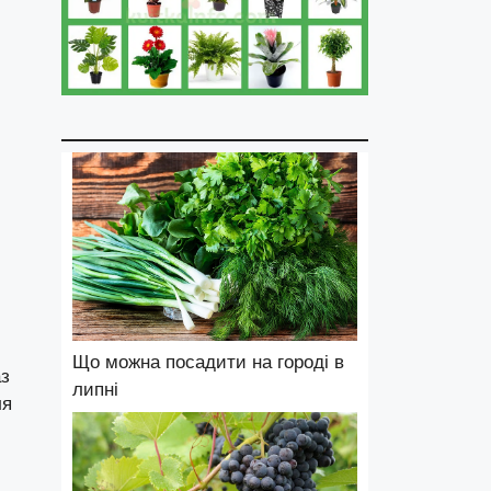
Що можна посадити на городі в
аз
липні
ля