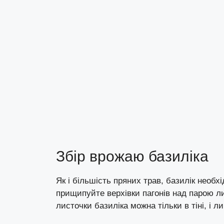
Збір врожаю базиліка
Як і більшість пряних трав, базилік нео
прищипуйте верхівки пагонів над парою лис
листочки базиліка можна тільки в тіні, і л