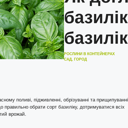
базилі
базилік
РОСЛИНИ В КОНТЕЙНЕРАХ
САД, ГОРОД
асному поливі, підживленні, обрізуванні та прищипуванні
о правильно обрати сорт базиліку, дотримуватися всіх
атий врожай.