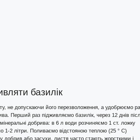
ивляти базилік
нту, не допускаючи його перезволоження, а удобрюємо р
ива. Перший раз підживляємо базилік, через 12 днів піс
мінеральні добрива: в 6 л води розчиняємо 1 ст. ложку
о 1-2 літри. Поливаємо відстояною теплою (25 ° С)
ку добрив або засухи, листя часто стають жорсткими і