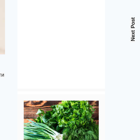
Next Post
ти