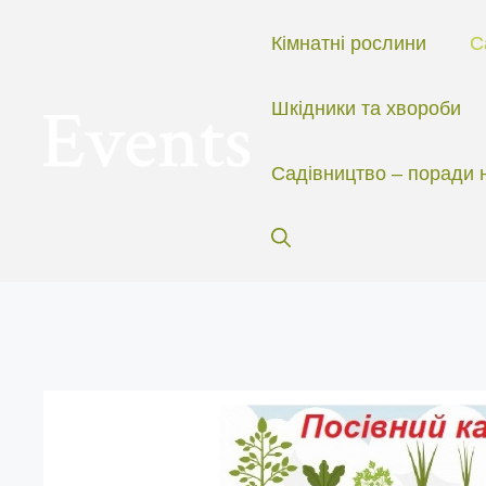
Перейти
до
Кімнатні рослини
С
вмісту
Шкідники та хвороби
Садівництво – поради 