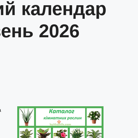
ий календар
вень 2026
а