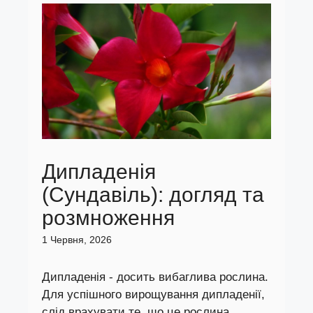
Дипладенія
(Сундавіль): догляд та
розмноження
1 Червня, 2026
Дипладенія - досить вибаглива рослина.
Для успішного вирощування дипладенії,
слід врахувати те, що це рослина