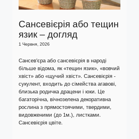
Сансевієрія або тещин
язик – догляд
1 Червня, 2026
Сансев'єра або сансевієрія в народі
більше відома, як «тещин язик», «вовчий
хвіст» або «щучий хвіст». Сансевієрія -
сукулент, входить до сімейства агавові,
близька родичка драцени і юки. Це
багаторічна, вічнозелена декоративна
рослина з прямостоячими, твердими,
видовженими (до 1м.), листками.
Сансевієрія цвіте.