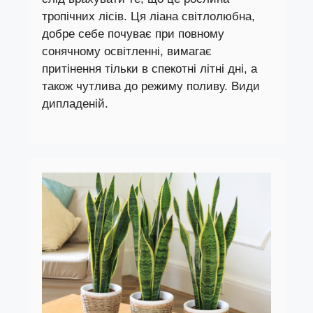
тропічних лісів. Ця ліана світлолюбна,
добре себе почуває при повному
сонячному освітленні, вимагає
притінення тільки в спекотні літні дні, а
також чутлива до режиму поливу. Види
дипладеній.