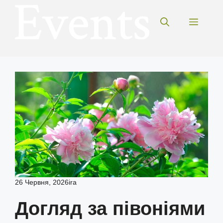
Перейти
до
Меню
вмісту
26 Червня, 2026
ira
Догляд за півоніями