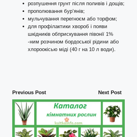
розпушення грунт після поливів і дощів;
прополювання бур’янів;
мульчування перегноєм або торфом;
для профілактики хвороб і появи
шкідників обприскування півонії 1%
-ним розчином бордоської рідини або
хлороокісью міді (40 г на 10 л води).
Previous Post
Next Post