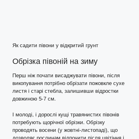
Як садити півони у відкритий грунт
Обрізка півоній на зиму
Перш ніж почати висаджувати півони, після
викопування потрібно обрізати пожовкле сухе
листя і старі стебла, залишивши відростки
довжиною 5-7 см.
І молоді, і дорослі кущі травянистих півонів
потребують щорічної обрізки. Обрізку
проводять восени (у жовтні-листопаді), що
дозволяє рослинам відпочити після цвітіння і