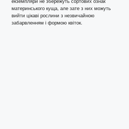
екземпляри не збережуть сортових ознак
материнського куща, але зате з них можуть
вийти цікаві рослини з незвичайною
забарвленням і формою квіток.