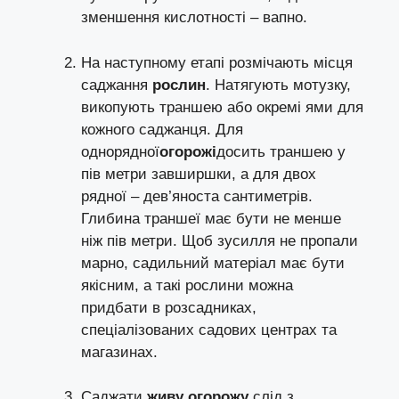
зменшення кислотності – вапно.
На наступному етапі розмічають місця
саджання
рослин
. Натягують мотузку,
викопують траншею або окремі ями для
кожного саджанця. Для
однорядної
огорожі
досить траншею у
пів метри завширшки, а для двох
рядної – дев’яноста сантиметрів.
Глибина траншеї має бути не менше
ніж пів метри. Щоб зусилля не пропали
марно, садильний матеріал має бути
якісним, а такі рослини можна
придбати в розсадниках,
спеціалізованих садових центрах та
магазинах.
Саджати
живу огорожу
слід з