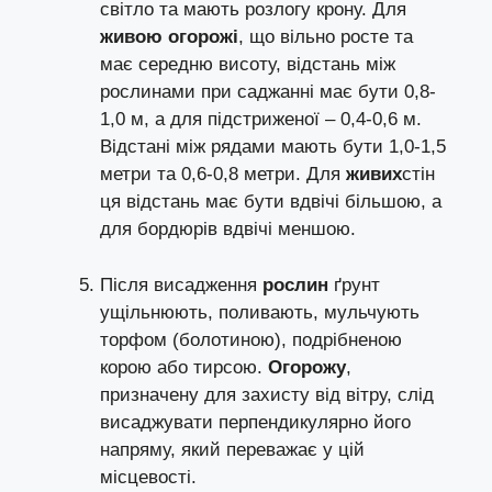
світло та мають розлогу крону. Для
живою огорожі
, що вільно росте та
має середню висоту, відстань між
рослинами при саджанні має бути 0,8-
1,0 м, а для підстриженої – 0,4-0,6 м.
Відстані між рядами мають бути 1,0-1,5
метри та 0,6-0,8 метри. Для
живих
стін
ця відстань має бути вдвічі більшою, а
для бордюрів вдвічі меншою.
Після висадження
рослин
ґрунт
ущільнюють, поливають, мульчують
торфом (болотиною), подрібненою
корою або тирсою.
Огорожу
,
призначену для захисту від вітру, слід
висаджувати перпендикулярно його
напряму, який переважає у цій
місцевості.