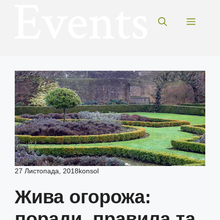
Перейти
до
Меню
вмісту
27 Листопада, 2018
konsol
Жива огорожа:
поради, правила та