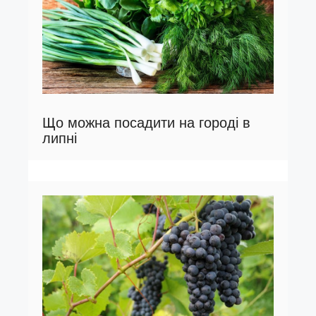
Що можна посадити на городі в
липні