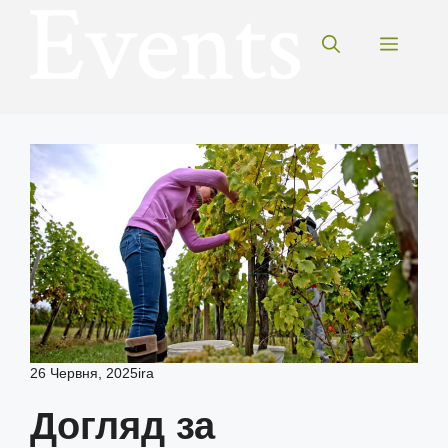
Перейти
до
Меню
вмісту
26 Червня, 2025
ira
Догляд за